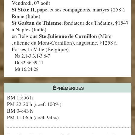
Vendredi, 07 août
St Sixte II
, pape, et ses compagnons, martyrs †258 à
Rome (Italie)
St Gaétan de Thienne
, fondateur des Théatins, †1547
à Naples (Italie)
Ste Julienne de Cornillon
en Belgique
(Mère
Julienne du Mont-Cornillon), augustine, †1258 à
Fosses-la-Ville (Belgique)
Na 2,1-3;3,1-3.6-7
Dt 32,36.39.41
Mt 16,24-28
Éphémérides
BM 15:56 h
PM 22:20 h (coef. 100%)
BM 04:43 h
PM 11:06 h (coef. 94%)