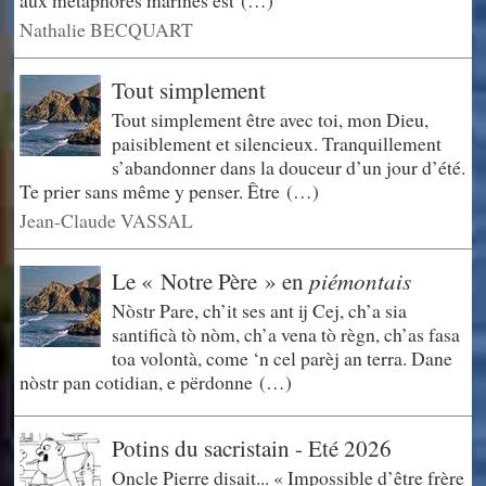
Nathalie BECQUART
Tout simplement
Tout simplement être avec toi, mon Dieu,
paisiblement et silencieux. Tranquillement
s’abandonner dans la douceur d’un jour d’été.
Te prier sans même y penser. Être (…)
Jean-Claude VASSAL
piémontais
Le « Notre Père » en
Nòstr Pare, ch’it ses ant ij Cej, ch’a sia
santificà tò nòm, ch’a vena tò règn, ch’as fasa
toa volontà, come ‘n cel parèj an terra. Dane
nòstr pan cotidian, e përdonne (…)
Potins du sacristain - Eté 2026
Oncle Pierre disait... « Impossible d’être frère