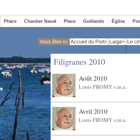
]
Phare
Chantier Naval
Place
Goélands
Église
Po
Vous êtes ici
Accueil du Port>
Large>
Le ci
Filigranes 2010
Août 2010
Louis FROMY s.m.a.
Avril 2010
Louis FROMY s.m.a.