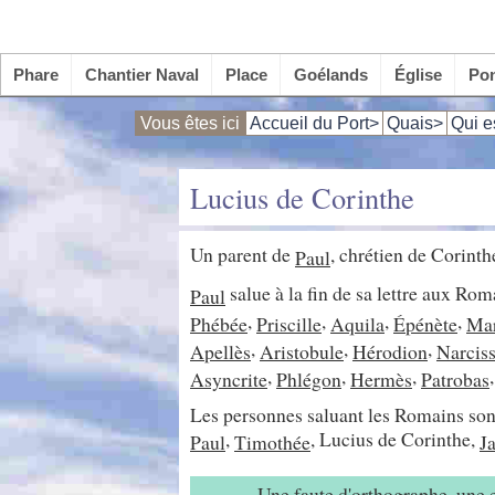
Phare
Chantier Naval
Place
Goélands
Église
Po
Vous êtes ici
Accueil du Port>
Quais>
Qui e
Lucius de Corinthe
Un parent de
, chrétien de Corin
Paul
salue à la fin de sa lettre aux Ro
Paul
,
,
,
,
Phébée
Priscille
Aquila
Épénète
Mar
,
,
,
Apellès
Aristobule
Hérodion
Narcis
,
,
,
Asyncrite
Phlégon
Hermès
Patrobas
Les personnes saluant les Romains son
,
, Lucius de Corinthe,
Paul
Timothée
J
Une faute d'orthographe, une