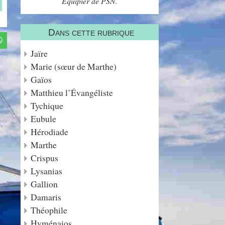
Équipier de PSN.
Dans cette rubrique
Jaïre
Marie (sœur de Marthe)
Gaïos
Matthieu l’Évangéliste
Tychique
Eubule
Hérodiade
Marthe
Crispus
Lysanias
Gallion
Damaris
Théophile
Hyménaios