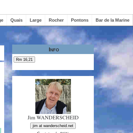
ge
Quais
Large
Rocher
Pontons
Bar de la Marine
Info
Rm 16,21
Jim WANDERSCHEID
jim at wanderscheid.net