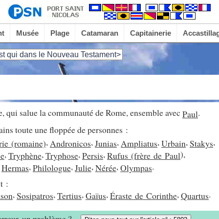
nt
Musée
Plage
Catamaran
Capitainerie
Accastilla
st qui dans le Nouveau Testament>
the, qui salue la communauté de Rome, ensemble avec
.
Paul
mains toute une floppée de personnes :
,
,
,
,
,
,
ie (romaine)
Andronicos
Junias
Ampliatus
Urbain
Stakys
,
,
,
,
),
se
Tryphène
Tryphose
Persis
Rufus (frère de
Paul
,
,
,
,
,
.
Hermas
Philologue
Julie
Nérée
Olympas
t :
,
,
,
,
,
.
ason
Sosipatros
Tertius
Gaïus
Éraste de Corinthe
Quartus
 erreur, un problème ?