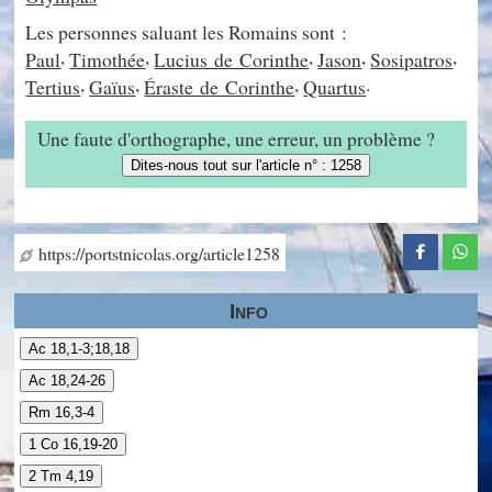
Les personnes saluant les Romains sont :
,
,
,
,
,
Paul
Timothée
Lucius de Corinthe
Jason
Sosipatros
,
,
,
.
Tertius
Gaïus
Éraste de Corinthe
Quartus
Une faute d'orthographe, une erreur, un problème ?
Dites-nous tout sur l'article n° : 1258
https://portstnicolas.org/article1258
Info
Ac 18,1-3;18,18
Ac 18,24-26
Rm 16,3-4
1 Co 16,19-20
2 Tm 4,19