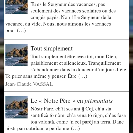
Tu es le Seigneur des vacances, pas
seulement des vacances scolaires ou des
congés payés. Non ! Le Seigneur de la
vacance, du vide. Nous, nous aimons les vacances
pour (…)
Tout simplement
Tout simplement être avec toi, mon Dieu,
paisiblement et silencieux. Tranquillement
s’abandonner dans la douceur d’un jour d’été.
Te prier sans même y penser. Être (…)
Jean-Claude VASSAL
piémontais
Le « Notre Père » en
Nòstr Pare, ch’it ses ant ij Cej, ch’a sia
santificà tò nòm, ch’a vena tò règn, ch’as fasa
toa volontà, come ‘n cel parèj an terra. Dane
nòstr pan cotidian, e përdonne (…)