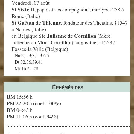
Vendredi, 07 août
St Sixte II
, pape, et ses compagnons, martyrs †258 à
Rome (Italie)
St Gaétan de Thienne
, fondateur des Théatins, †1547
à Naples (Italie)
Ste Julienne de Cornillon
en Belgique
(Mère
Julienne du Mont-Cornillon), augustine, †1258 à
Fosses-la-Ville (Belgique)
Na 2,1-3;3,1-3.6-7
Dt 32,36.39.41
Mt 16,24-28
Éphémérides
BM 15:56 h
PM 22:20 h (coef. 100%)
BM 04:43 h
PM 11:06 h (coef. 94%)