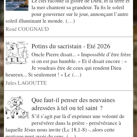
Le ciel raconte la gloire de Dieu, et la terre et
la mer chantent sa grandeur. Tu fis le soleil
pour gouverner sur le jour, annonçant l’autre
soleil illuminant le monde. (…)
René COUGNAUD
Potins du sacristain - Eté 2026
Oncle Pierre disait... « Impossible d’être frère
si on est pas humble. » Et il disait encore : «
Je voudrais être de ceux qui rendent Dieu
heureux... Si seulement ! » Le (…)
Jules LAGOUTTE
Que faut-il penser des neuvaines
adressées à tel ou tel saint ?
S’il s’agit par là d’exprimer une volonté de
persévérer dans la prière - persévérance à
laquelle Jésus nous invite (Lc 18,1-8) -, alors cette
pratique peut avoir du sens. (…)