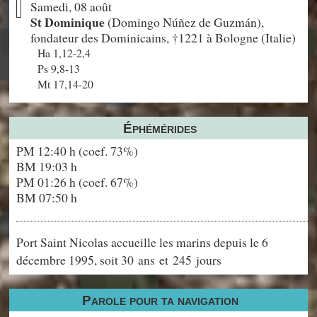
Samedi, 08 août
St Dominique
(Domingo Núñez de Guzmán),
fondateur des Dominicains, †1221 à Bologne (Italie)
Ha 1,12-2,4
Ps 9,8-13
Mt 17,14-20
Éphémérides
PM 12:40 h (coef. 73%)
BM 19:03 h
PM 01:26 h (coef. 67%)
BM 07:50 h
Port Saint Nicolas accueille les marins depuis le 6
décembre 1995, soit 30 ans et 245 jours
Parole pour ta navigation