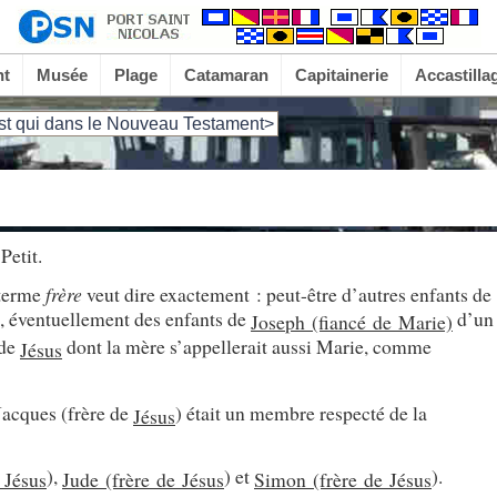
nt
Musée
Plage
Catamaran
Capitainerie
Accastilla
st qui dans le Nouveau Testament>
Petit.
 terme
frère
veut dire exactement : peut-être d’autres enfants de
, éventuellement des enfants de
d’un
Joseph (fiancé de Marie)
 de
dont la mère s’appellerait aussi Marie, comme
Jésus
 Jacques (frère de
) était un membre respecté de la
Jésus
),
) et
).
e
Jésus
Jude (frère de
Jésus
Simon (frère de
Jésus