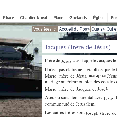
Phare
Chantier Naval
Place
Goélands
Église
Po
Vous êtes ici
Accueil du Port>
Quais>
Qui e
Jacques (frère de Jésus)
Frère de
, aussi appelé Jacques le 
Jésus
Il n’est pas clairement établi ce que le
) nés après
Marie (mère de
Jésus
Jésus
mariage antérieur ou bien des cousins
).
Marie (mère de Jacques et
José
Avec ou sans lien parental avec
,
Jésus
communauté de Jérusalem.
Les autres frères sont
Joseph (frère d