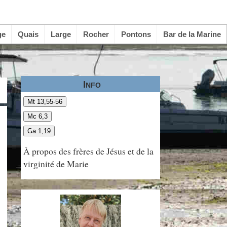
ge
Quais
Large
Rocher
Pontons
Bar de la Marine
Info
Mt 13,55-56
Mc 6,3
Ga 1,19
À propos des frères de Jésus et de la
virginité de Marie