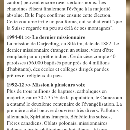
canton) peuvent encore rayer certains noms. Les
chanoines élisent finalement l'évêque à la majorité
absolue. Et le Pape confirme ensuite cette élection.
Cette coutume irrite un peu Rome, qui souhaiterait "que
la Suisse regarde un peu au delà de ses montagnes".
1994-01 >> Le dernier missionnaire
La mission de Darjeeling, au Sikkim, date de 1882. Le
dernier missionnaire étranger, un suisse, vient d'être
remplacé par un prêtre indien. Ce diocèse compte 40
paroisses (56.000 baptisés pour près de 4 millions
d'habitants), des écoles et collèges dirigés par des
prêtres et religieux du pays.
1992-12 >> Mission à plusieurs voix
Plus de trois millions de baptisés, catholiques en
majorité, entre 30 à 35 % de la population, le Cameroun
a entamé le deuxième centenaire de l'évangélisation. La
première a été l'oeuvre d'ouvriers très divers: Pallotins
allemands, Spiritains français, Bénédictins suisses,
Frères canadiens, Oblats polonais, missionnaires
italiens, zaïrois, philippins ou brésiliens... Et une