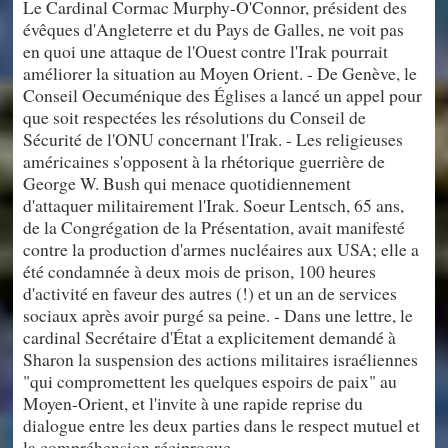
Le Cardinal Cormac Murphy-O'Connor, président des
évêques d'Angleterre et du Pays de Galles, ne voit pas
en quoi une attaque de l'Ouest contre l'Irak pourrait
améliorer la situation au Moyen Orient. - De Genève, le
Conseil Oecuménique des Églises a lancé un appel pour
que soit respectées les résolutions du Conseil de
Sécurité de l'ONU concernant l'Irak. - Les religieuses
américaines s'opposent à la rhétorique guerrière de
George W. Bush qui menace quotidiennement
d'attaquer militairement l'Irak. Soeur Lentsch, 65 ans,
de la Congrégation de la Présentation, avait manifesté
contre la production d'armes nucléaires aux USA; elle a
été condamnée à deux mois de prison, 100 heures
d'activité en faveur des autres (!) et un an de services
sociaux après avoir purgé sa peine. - Dans une lettre, le
cardinal Secrétaire d'État a explicitement demandé à
Sharon la suspension des actions militaires israéliennes
"qui compromettent les quelques espoirs de paix" au
Moyen-Orient, et l'invite à une rapide reprise du
dialogue entre les deux parties dans le respect mutuel et
la compréhension réciproque.