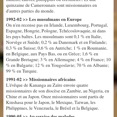
quinzaine de Camerounais sont missionnaires en
d'autres parties du monde.
1992-02 >> Les musulmans en Europe
On n'en recense pas en Irlande, Luxembourg, Portugal,
Espagne, Hongrie, Pologne, Tchécoslovaquie, ni dans
les pays baltes. Les musulmans sont 0,1 % en Italie,
Norvège et Suède; 0,2 % au Danemark et en Finlande;
0,3 % en Suisse; 0,6 % en Autriche; 1 % en Roumanie,
en Belgique, aux Pays Bas, ou en Grèce; 1,6 % en
Grande Bretagne; 3 % en Allemagne; 4 % en France; 10
% en Bulgarie; 12 % en Yougoslavie; 70 % en Albanie;
99 % en Turquie.
1991-02 >> Missionnaires africains
L'évêque de Kananga au Zaïre envoie quatre
missionnaires de son diocèse en Zambie, au Nigeria, en
Chine et au Japon. Onze missionnaires sont partis de
Kinshasa pour le Japon, le Mexique, Taiwan, les
Philippines, le Venezuela, le Brésil et la Belgique.
1990-05 >> Au service des malades