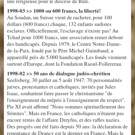
une religieuse pour le diocèse de Bâle.
1998-03 >> 1000 ou 600 francs, la liberté!
Au Soudan, un Suisse vient de racheter, pour 100
dollars (600 francs) chaque, 132 enfants sudistes
esclaves. Officiellement, l'esclavage n'existe pas! Au
Tchad pour 1000 francs, une association remet debout
des handicapés. Depuis 1979, le Centre Notre-Dame-
de-la-Paix, fondé par le Père Michel Guimbaud, a
appareillé près de 5.000 handicapés. Les fonds viennent
surtout d'Europe, dont la Fondation Raoul-Follererau.
1998-02 >> 50 ans de dialogue judéo-chrétien
Seelisberg, 30 juillet au 5 août 1947: 70 personnalités
juives, protestantes et catholiques, invités par Jules
Isaac, souhaitent faire passer le christianisme "de
l'enseignement du mépris à l'enseignement du respect".
Pie XI avait affirmé "Nous sommes spirituellement des
Sémites". Mais en France, les catholiques n'étaient pas
encore remis de l'affaire Dreyfus, et des rafles nazies.
Des progrès ont été faits depuis 50 ans: la déclaration de
repentance de Drancy est le dernier en France. Mais le