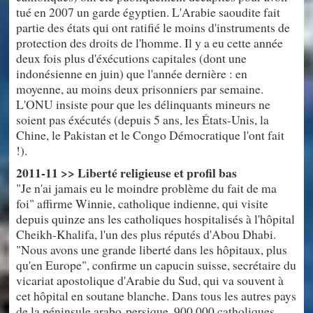
tué en 2007 un garde égyptien. L'Arabie saoudite fait
partie des états qui ont ratifié le moins d'instruments de
protection des droits de l'homme. Il y a eu cette année
deux fois plus d'éxécutions capitales (dont une
indonésienne en juin) que l'année dernière : en
moyenne, au moins deux prisonniers par semaine.
L'ONU insiste pour que les délinquants mineurs ne
soient pas éxécutés (depuis 5 ans, les États-Unis, la
Chine, le Pakistan et le Congo Démocratique l'ont fait
!).
2011-11 >> Liberté religieuse et profil bas
"Je n'ai jamais eu le moindre problème du fait de ma
foi" affirme Winnie, catholique indienne, qui visite
depuis quinze ans les catholiques hospitalisés à l'hôpital
Cheikh-Khalifa, l'un des plus réputés d'Abou Dhabi.
"Nous avons une grande liberté dans les hôpitaux, plus
qu'en Europe", confirme un capucin suisse, secrétaire du
vicariat apostolique d'Arabie du Sud, qui va souvent à
cet hôpital en soutane blanche. Dans tous les autres pays
de la péninsule arabo-persique, 900.000 catholiques