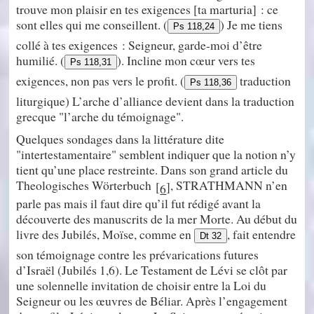
trouve mon plaisir en tes exigences [ta marturia] : ce
sont elles qui me conseillent. (
) Je me tiens
Ps 118,24
collé à tes exigences : Seigneur, garde-moi d’être
humilié. (
). Incline mon cœur vers tes
Ps 118,31
exigences, non pas vers le profit. (
traduction
Ps 118,36
liturgique) L’arche d’alliance devient dans la traduction
grecque "l’arche du témoignage".
Quelques sondages dans la littérature dite
"intertestamentaire" semblent indiquer que la notion n’y
tient qu’une place restreinte. Dans son grand article du
Theologisches Wörterbuch
, STRATHMANN n’en
[
]
6
parle pas mais il faut dire qu’il fut rédigé avant la
découverte des manuscrits de la mer Morte. Au début du
livre des Jubilés, Moïse, comme en
, fait entendre
Dt 32
son témoignage contre les prévarications futures
d’Israël (Jubilés 1,6). Le Testament de Lévi se clôt par
une solennelle invitation de choisir entre la Loi du
Seigneur ou les œuvres de Béliar. Après l’engagement