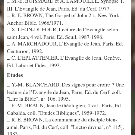
M.-E. BOISMARD et A. LAMOUILLE, Synopse T.
–
III. L’Evangile de Jean, Paris, Ed. du Cerf, 1977.
R. E. BROWN, The Gospel of John 2 t., New-York,
–
Anchor Bible, 1966/1971.
X. LEON-DUFOUR, Lecture de l’Evangile selon
–
saint Jean, 4 vol. Paris, Ed. Seuil, 1987-1996.
A. MARCHADOUR, L’Evangile de Jean, Paris, Ed.
–
Centurion, 1992.
C. L’EPLATTENIER, L’Evangile de Jean, Genève,
–
Ed. Labor et Fides, 1993.
Etudes
Y.-M. BLANCHARD, Des signes pour croire ? Une
–
lecture de l’Evangile de Jean, Paris, Ed. du Cerf, coll.
"Lire la Bible", n° 106, 1995.
F.-M. BRAUN, Jean le théologien, 4 vol., Paris, Ed.
–
Gabalda, coll. "Etudes Bibliques", 1959-1972.
R. E. BROWN, La communauté du disciple bien-
–
aimé, Paris, Ed. du Cerf, coll. "Lectio divina", n° 115),
1983.