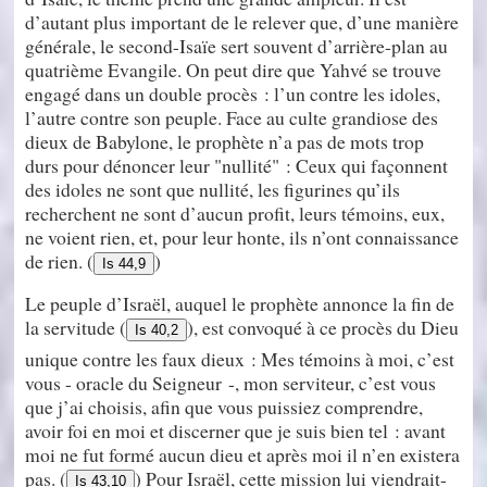
d’autant plus important de le relever que, d’une manière
générale, le second-Isaïe sert souvent d’arrière-plan au
quatrième Evangile. On peut dire que Yahvé se trouve
engagé dans un double procès : l’un contre les idoles,
l’autre contre son peuple. Face au culte grandiose des
dieux de Babylone, le prophète n’a pas de mots trop
durs pour dénoncer leur "nullité" : Ceux qui façonnent
des idoles ne sont que nullité, les figurines qu’ils
recherchent ne sont d’aucun profit, leurs témoins, eux,
ne voient rien, et, pour leur honte, ils n’ont connaissance
de rien. (
)
Is 44,9
Le peuple d’Israël, auquel le prophète annonce la fin de
la servitude (
), est convoqué à ce procès du Dieu
Is 40,2
unique contre les faux dieux : Mes témoins à moi, c’est
vous - oracle du Seigneur -, mon serviteur, c’est vous
que j’ai choisis, afin que vous puissiez comprendre,
avoir foi en moi et discerner que je suis bien tel : avant
moi ne fut formé aucun dieu et après moi il n’en existera
pas. (
) Pour Israël, cette mission lui viendrait-
Is 43,10