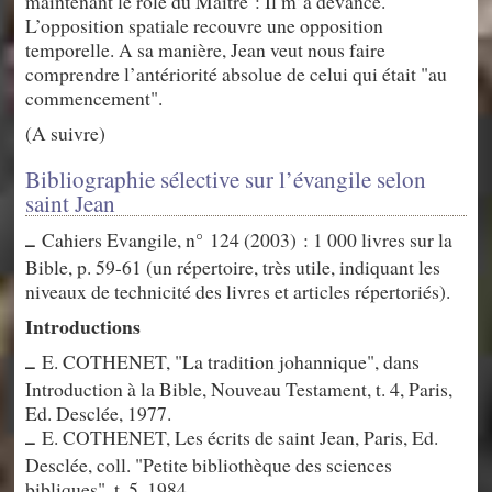
maintenant le rôle du Maître : Il m’a devancé.
L’opposition spatiale recouvre une opposition
temporelle. A sa manière, Jean veut nous faire
comprendre l’antériorité absolue de celui qui était "au
commencement".
(A suivre)
Bibliographie sélective sur l’évangile selon
saint Jean
Cahiers Evangile, n° 124 (2003) : 1 000 livres sur la
–
Bible, p. 59-61 (un répertoire, très utile, indiquant les
niveaux de technicité des livres et articles répertoriés).
Introductions
E. COTHENET, "La tradition johannique", dans
–
Introduction à la Bible, Nouveau Testament, t. 4, Paris,
Ed. Desclée, 1977.
E. COTHENET, Les écrits de saint Jean, Paris, Ed.
–
Desclée, coll. "Petite bibliothèque des sciences
bibliques", t. 5, 1984.