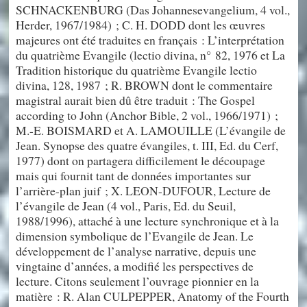
SCHNACKENBURG (Das Johannesevangelium, 4 vol.,
Herder, 1967/1984) ; C. H. DODD dont les œuvres
majeures ont été traduites en français : L’interprétation
du quatrième Evangile (lectio divina, n° 82, 1976 et La
Tradition historique du quatrième Evangile lectio
divina, 128, 1987 ; R. BROWN dont le commentaire
magistral aurait bien dû être traduit : The Gospel
according to John (Anchor Bible, 2 vol., 1966/1971) ;
M.-E. BOISMARD et A. LAMOUILLE (L’évangile de
Jean. Synopse des quatre évangiles, t. III, Ed. du Cerf,
1977) dont on partagera difficilement le découpage
mais qui fournit tant de données importantes sur
l’arrière-plan juif ; X. LEON-DUFOUR, Lecture de
l’évangile de Jean (4 vol., Paris, Ed. du Seuil,
1988/1996), attaché à une lecture synchronique et à la
dimension symbolique de l’Evangile de Jean. Le
développement de l’analyse narrative, depuis une
vingtaine d’années, a modifié les perspectives de
lecture. Citons seulement l’ouvrage pionnier en la
matière : R. Alan CULPEPPER, Anatomy of the Fourth