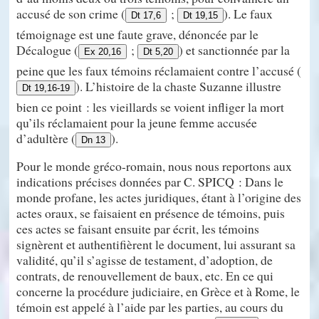
accusé de son crime (
;
). Le faux
Dt 17,6
Dt 19,15
témoignage est une faute grave, dénoncée par le
Décalogue (
;
) et sanctionnée par la
Ex 20,16
Dt 5,20
peine que les faux témoins réclamaient contre l’accusé (
). L’histoire de la chaste Suzanne illustre
Dt 19,16-19
bien ce point : les vieillards se voient infliger la mort
qu’ils réclamaient pour la jeune femme accusée
d’adultère (
).
Dn 13
Pour le monde gréco-romain, nous nous reportons aux
indications précises données par C. SPICQ : Dans le
monde profane, les actes juridiques, étant à l’origine des
actes oraux, se faisaient en présence de témoins, puis
ces actes se faisant ensuite par écrit, les témoins
signèrent et authentifièrent le document, lui assurant sa
validité, qu’il s’agisse de testament, d’adoption, de
contrats, de renouvellement de baux, etc. En ce qui
concerne la procédure judiciaire, en Grèce et à Rome, le
témoin est appelé à l’aide par les parties, au cours du