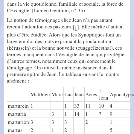
dans la vie quotidienne, familiale et sociale, la force de
l’Evangile. (Lumen Gentium, n° 35)
La notion de témoignage chez Jean n’a pas autant
retenu l’attention des pasteurs
. Elle mérite d’autant
[
]
1
plus d’être étudiée. Alors que les Synoptiques font un
large emploi des mots exprimant la proclamation
(kèrussein) et la bonne nouvelle (euaggelizesthai), ces
termes manquent dans l’évangile de Jean qui privilégie
d’autres termes, notamment ceux qui concernent le
témoignage. On trouve la même insistance dans la
première épître de Jean. Le tableau suivant le montre
aisément :
1
Matthieu
Marc
Luc
Jean
Actes
Apocalyps
Jean
marturein
1
1
33
11
10
4
marturia
3
1
14
1
7
9
marturion
3
3
3
2
1
martus
2
1
2
5