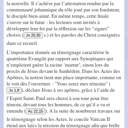
la nouvelle. Il s’achève par l’attestation rendue par la
communauté johannique du rôle joué par son fondateur,
le disciple bien-aimé. En même temps, cette finale
s’ouvre sur le futur : les lecteurs sont invités à
développer leur foi par la réflexion sur les “signes”
choisis (
s.) et les paroles du Christ consignées
Jn 20,30
dans ce recueil.
L’importance donnée au témoignage caractérise le
quatrième Evangile par rapport aux Synoptiques qui
n’emploient guère la racine ‘martur’, sinon lors du
procès de Jésus devant le Sanhédrin. Dans les Actes des
Apôtres, la notion tient une place importante, comme on
le voit dès l’ouverture : "Vous serez mes témoins" (
), déclare Jésus à ses apôtres, grâce à l’aide de
Jn 1,8
l’Esprit Saint. Paul sera choisi à son tour pour être
témoin, devant tous les hommes, de ce qu’il a vu et
entendu (
). A la suite de nombreux travaux sur
Ac 22,15
le témoignage selon les Actes, le concile Vatican II
étend aux laïcs la mission du témoignage afin que brille