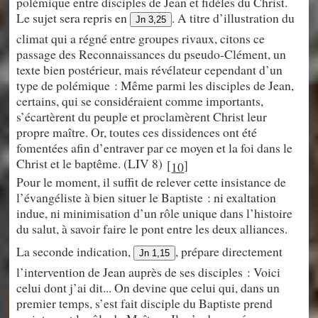
polémique entre disciples de Jean et fidèles du Christ.
Le sujet sera repris en
. A titre d’illustration du
Jn 3,25
climat qui a régné entre groupes rivaux, citons ce
passage des Reconnaissances du pseudo-Clément, un
texte bien postérieur, mais révélateur cependant d’un
type de polémique : Même parmi les disciples de Jean,
certains, qui se considéraient comme importants,
s’écartèrent du peuple et proclamèrent Christ leur
propre maître. Or, toutes ces dissidences ont été
fomentées afin d’entraver par ce moyen et la foi dans le
Christ et le baptême. (LIV 8)
[
]
10
Pour le moment, il suffit de relever cette insistance de
l’évangéliste à bien situer le Baptiste : ni exaltation
indue, ni minimisation d’un rôle unique dans l’histoire
du salut, à savoir faire le pont entre les deux alliances.
La seconde indication,
, prépare directement
Jn 1,15
l’intervention de Jean auprès de ses disciples : Voici
celui dont j’ai dit... On devine que celui qui, dans un
premier temps, s’est fait disciple du Baptiste prend