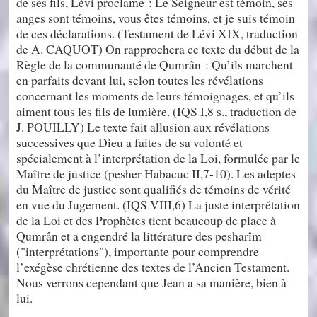
de ses fils, Lévi proclame : Le Seigneur est témoin, ses
anges sont témoins, vous êtes témoins, et je suis témoin
de ces déclarations. (Testament de Lévi XIX, traduction
de A. CAQUOT) On rapprochera ce texte du début de la
Règle de la communauté de Qumrân : Qu’ils marchent
en parfaits devant lui, selon toutes les révélations
concernant les moments de leurs témoignages, et qu’ils
aiment tous les fils de lumière. (IQS I,8 s., traduction de
J. POUILLY) Le texte fait allusion aux révélations
successives que Dieu a faites de sa volonté et
spécialement à l’interprétation de la Loi, formulée par le
Maître de justice (pesher Habacuc II,7-10). Les adeptes
du Maître de justice sont qualifiés de témoins de vérité
en vue du Jugement. (IQS VIII,6) La juste interprétation
de la Loi et des Prophètes tient beaucoup de place à
Qumrân et a engendré la littérature des pesharîm
("interprétations"), importante pour comprendre
l’exégèse chrétienne des textes de l’Ancien Testament.
Nous verrons cependant que Jean a sa manière, bien à
lui.