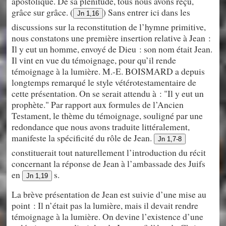
apostolique. De sa plénitude, tous nous avons reçu,
grâce sur grâce. (
) Sans entrer ici dans les
Jn 1,16
discussions sur la reconstitution de l’hymne primitive,
nous constatons une première insertion relative à Jean :
Il y eut un homme, envoyé de Dieu : son nom était Jean.
Il vint en vue du témoignage, pour qu’il rende
témoignage à la lumière. M.-E. BOISMARD a depuis
longtemps remarqué le style vétérotestamentaire de
cette présentation. On se serait attendu à : "Il y eut un
prophète." Par rapport aux formules de l’Ancien
Testament, le thème du témoignage, souligné par une
redondance que nous avons traduite littéralement,
manifeste la spécificité du rôle de Jean.
Jn 1,7-8
constituerait tout naturellement l’introduction du récit
concernant la réponse de Jean à l’ambassade des Juifs
en
s.
Jn 1,19
La brève présentation de Jean est suivie d’une mise au
point : Il n’était pas la lumière, mais il devait rendre
témoignage à la lumière. On devine l’existence d’une