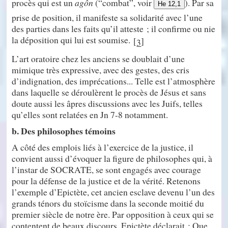
procès qui est un
agôn
(“combat”, voir
). Par sa
He 12,1
prise de position, il manifeste sa solidarité avec l’une
des parties dans les faits qu’il atteste ; il confirme ou nie
la déposition qui lui est soumise.
[
]
3
L’art oratoire chez les anciens se doublait d’une
mimique très expressive, avec des gestes, des cris
d’indignation, des imprécations... Telle est l’atmosphère
dans laquelle se déroulèrent le procès de Jésus et sans
doute aussi les âpres discussions avec les Juifs, telles
qu’elles sont relatées en Jn 7-8 notamment.
b. Des philosophes témoins
A côté des emplois liés à l’exercice de la justice, il
convient aussi d’évoquer la figure de philosophes qui, à
l’instar de SOCRATE, se sont engagés avec courage
pour la défense de la justice et de la vérité. Retenons
l’exemple d’Epictète, cet ancien esclave devenu l’un des
grands ténors du stoïcisme dans la seconde moitié du
premier siècle de notre ère. Par opposition à ceux qui se
contentent de beaux discours, Epictète déclarait : Que