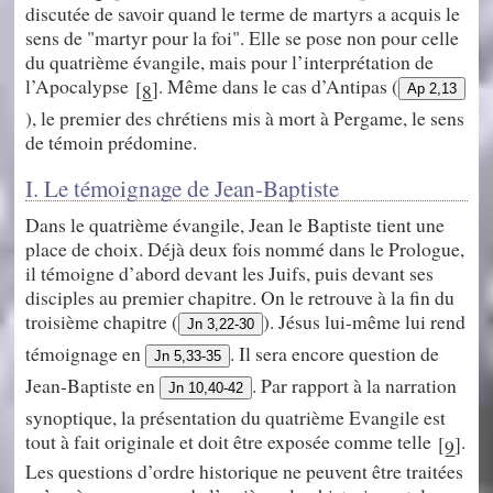
discutée de savoir quand le terme de martyrs a acquis le
sens de "martyr pour la foi". Elle se pose non pour celle
du quatrième évangile, mais pour l’interprétation de
l’Apocalypse
. Même dans le cas d’Antipas (
[
]
8
Ap 2,13
), le premier des chrétiens mis à mort à Pergame, le sens
de témoin prédomine.
I. Le témoignage de Jean-Baptiste
Dans le quatrième évangile, Jean le Baptiste tient une
place de choix. Déjà deux fois nommé dans le Prologue,
il témoigne d’abord devant les Juifs, puis devant ses
disciples au premier chapitre. On le retrouve à la fin du
troisième chapitre (
). Jésus lui-même lui rend
Jn 3,22-30
témoignage en
. Il sera encore question de
Jn 5,33-35
Jean-Baptiste en
. Par rapport à la narration
Jn 10,40-42
synoptique, la présentation du quatrième Evangile est
tout à fait originale et doit être exposée comme telle
.
[
]
9
Les questions d’ordre historique ne peuvent être traitées