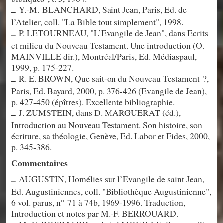
Y.-M. BLANCHARD, Saint Jean, Paris, Ed. de
–
l’Atelier, coll. "La Bible tout simplement", 1998.
P. LETOURNEAU, "L’Evangile de Jean", dans Ecrits
–
et milieu du Nouveau Testament. Une introduction (O.
MAINVILLE dir.), Montréal/Paris, Ed. Médiaspaul,
1999, p. 175-227.
R. E. BROWN, Que sait-on du Nouveau Testament ?,
–
Paris, Ed. Bayard, 2000, p. 376-426 (Evangile de Jean),
p. 427-450 (épîtres). Excellente bibliographie.
J. ZUMSTEIN, dans D. MARGUERAT (éd.),
–
Introduction au Nouveau Testament. Son histoire, son
écriture, sa théologie, Genève, Ed. Labor et Fides, 2000,
p. 345-386.
Commentaires
AUGUSTIN, Homélies sur l’Evangile de saint Jean,
–
Ed. Augustiniennes, coll. "Bibliothèque Augustinienne",
6 vol. parus, n° 71 à 74b, 1969-1996. Traduction,
Introduction et notes par M.-F. BERROUARD.