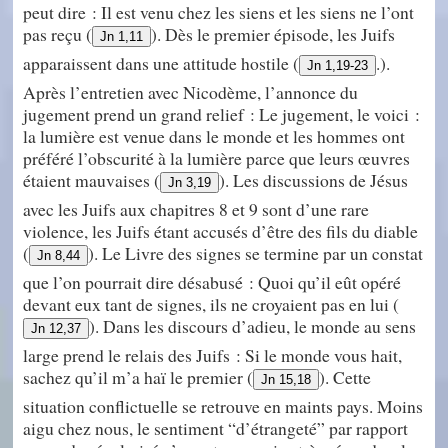
peut dire : Il est venu chez les siens et les siens ne l’ont
pas reçu (
). Dès le premier épisode, les Juifs
Jn 1,11
apparaissent dans une attitude hostile (
.).
Jn 1,19-23
Après l’entretien avec Nicodème, l’annonce du
jugement prend un grand relief : Le jugement, le voici :
la lumière est venue dans le monde et les hommes ont
préféré l’obscurité à la lumière parce que leurs œuvres
étaient mauvaises (
). Les discussions de Jésus
Jn 3,19
avec les Juifs aux chapitres 8 et 9 sont d’une rare
violence, les Juifs étant accusés d’être des fils du diable
(
). Le Livre des signes se termine par un constat
Jn 8,44
que l’on pourrait dire désabusé : Quoi qu’il eût opéré
devant eux tant de signes, ils ne croyaient pas en lui (
). Dans les discours d’adieu, le monde au sens
Jn 12,37
large prend le relais des Juifs : Si le monde vous hait,
sachez qu’il m’a haï le premier (
). Cette
Jn 15,18
situation conflictuelle se retrouve en maints pays. Moins
aigu chez nous, le sentiment “d’étrangeté” par rapport