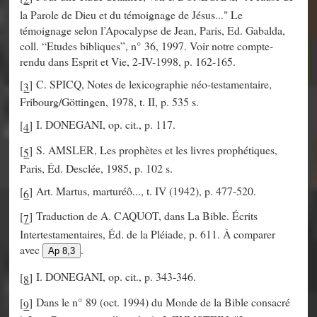
la Parole de Dieu et du témoignage de Jésus..." Le
témoignage selon l’Apocalypse de Jean, Paris, Ed. Gabalda,
coll. “Etudes bibliques”, n° 36, 1997. Voir notre compte-
rendu dans Esprit et Vie, 2-IV-1998, p. 162-165.
C. SPICQ, Notes de lexicographie néo-testamentaire,
[
]
3
Fribourg/Göttingen, 1978, t. II, p. 535 s.
I. DONEGANI, op. cit., p. 117.
[
]
4
S. AMSLER, Les prophètes et les livres prophétiques,
[
]
5
Paris, Éd. Desclée, 1985, p. 102 s.
Art. Martus, marturéô..., t. IV (1942), p. 477-520.
[
]
6
Traduction de A. CAQUOT, dans La Bible. Écrits
[
]
7
Intertestamentaires, Éd. de la Pléiade, p. 611. À comparer
avec
.
Ap 8,3
I. DONEGANI, op. cit., p. 343-346.
[
]
8
Dans le n° 89 (oct. 1994) du Monde de la Bible consacré
[
]
9