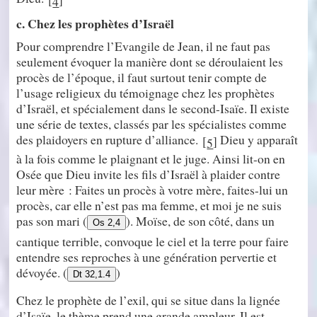
4
c. Chez les prophètes d’Israël
Pour comprendre l’Evangile de Jean, il ne faut pas
seulement évoquer la manière dont se déroulaient les
procès de l’époque, il faut surtout tenir compte de
l’usage religieux du témoignage chez les prophètes
d’Israël, et spécialement dans le second-Isaïe. Il existe
une série de textes, classés par les spécialistes comme
des plaidoyers en rupture d’alliance.
Dieu y apparaît
[
]
5
à la fois comme le plaignant et le juge. Ainsi lit-on en
Osée que Dieu invite les fils d’Israël à plaider contre
leur mère : Faites un procès à votre mère, faites-lui un
procès, car elle n’est pas ma femme, et moi je ne suis
pas son mari (
). Moïse, de son côté, dans un
Os 2,4
cantique terrible, convoque le ciel et la terre pour faire
entendre ses reproches à une génération pervertie et
dévoyée. (
)
Dt 32,1.4
Chez le prophète de l’exil, qui se situe dans la lignée
d’Isaïe, le thème prend une grande ampleur. Il est