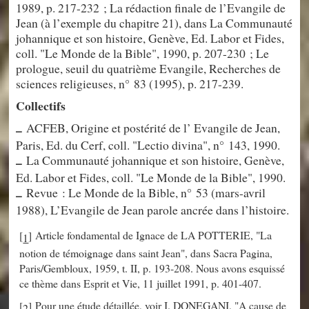
1989, p. 217-232 ; La rédaction finale de l’Evangile de
Jean (à l’exemple du chapitre 21), dans La Communauté
johannique et son histoire, Genève, Ed. Labor et Fides,
coll. "Le Monde de la Bible", 1990, p. 207-230 ; Le
prologue, seuil du quatrième Evangile, Recherches de
sciences religieuses, n° 83 (1995), p. 217-239.
Collectifs
ACFEB, Origine et postérité de l’ Evangile de Jean,
–
Paris, Ed. du Cerf, coll. "Lectio divina", n° 143, 1990.
La Communauté johannique et son histoire, Genève,
–
Ed. Labor et Fides, coll. "Le Monde de la Bible", 1990.
Revue : Le Monde de la Bible, n° 53 (mars-avril
–
1988), L’Evangile de Jean parole ancrée dans l’histoire.
Article fondamental de Ignace de LA POTTERIE, "La
[
]
1
notion de témoignage dans saint Jean", dans Sacra Pagina,
Paris/Gembloux, 1959, t. II, p. 193-208. Nous avons esquissé
ce thème dans Esprit et Vie, 11 juillet 1991, p. 401-407.
Pour une étude détaillée, voir I. DONEGANI, "A cause de
[
]
2