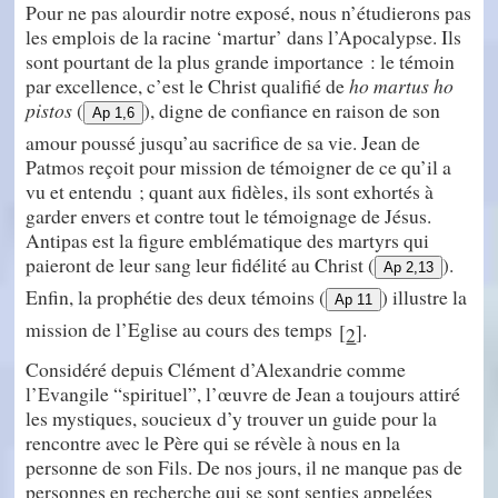
Pour ne pas alourdir notre exposé, nous n’étudierons pas
les emplois de la racine ‘martur’ dans l’Apocalypse. Ils
sont pourtant de la plus grande importance : le témoin
par excellence, c’est le Christ qualifié de
ho martus ho
pistos
(
), digne de confiance en raison de son
Ap 1,6
amour poussé jusqu’au sacrifice de sa vie. Jean de
Patmos reçoit pour mission de témoigner de ce qu’il a
vu et entendu ; quant aux fidèles, ils sont exhortés à
garder envers et contre tout le témoignage de Jésus.
Antipas est la figure emblématique des martyrs qui
paieront de leur sang leur fidélité au Christ (
).
Ap 2,13
Enfin, la prophétie des deux témoins (
) illustre la
Ap 11
mission de l’Eglise au cours des temps
.
[
]
2
Considéré depuis Clément d’Alexandrie comme
l’Evangile “spirituel”, l’œuvre de Jean a toujours attiré
les mystiques, soucieux d’y trouver un guide pour la
rencontre avec le Père qui se révèle à nous en la
personne de son Fils. De nos jours, il ne manque pas de
personnes en recherche qui se sont senties appelées