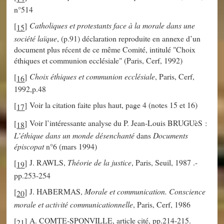
n°514
Catholiques et protestants face à la morale dans une
[
]
15
société laïque
, (p.91) déclaration reproduite en annexe d’un
document plus récent de ce même Comité, intitulé "Choix
éthiques et communion ecclésiale" (Paris, Cerf, 1992)
Choix éthiques et communion ecclésiale
, Paris, Cerf,
[
]
16
1992,p.48
Voir la citation faite plus haut, page 4 (notes 15 et 16)
[
]
17
Voir l’intéressante analyse du P. Jean-Louis BRUGUèS :
[
]
18
L’éthique dans un monde désenchanté
dans
Documents
épiscopat
n°6 (mars 1994)
J. RAWLS,
Théorie de la justice
, Paris, Seuil, 1987 .-
[
]
19
pp.253-254
J. HABERMAS,
Morale et communication. Conscience
[
]
20
morale et activité communicationnelle
, Paris, Cerf, 1986
A. COMTE-SPONVILLE, article cité, pp.214-215.
[
]
21