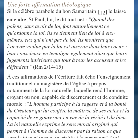
Une forte affirmation théologique
Si la célèbre parabole du bon Samaritain
le laisse
[
]
12
entendre, St Paul, lui, le dit tout net : "
Quand des
païens, sans avoir de loi, font naturellement ce
qu’ordonne la loi, ils se tiennent lieu de loi à eux-
mêmes, eux qui n’ont pas de loi. Ils montrent que
l’oeuvre voulue par la loi est inscrite dans leur coeur ;
leur conscience en témoigne également ainsi que leurs
jugements intérieurs qui tour à tour les accusent et les
défendent
." (Rm 2/14-15)
À ces affirmations de l’écriture fait écho l’enseignement
traditionnel du magistère de l’église à propos
notamment de la loi naturelle, laquelle rend l’homme,
croyant ou non, capable de discernement et de conduite
morale : "
L’homme participe à la sagesse et à la bonté
du Créateur qui lui confère la maîtrise de ses actes et la
capacité de se gouverner en vue de la vérité et du bien.
La loi naturelle exprime le sens moral originel qui
permet à l’homme de discerner par la raison ce que
sont le bien et le mal, la vérité et le mensonge
"
..
[
]