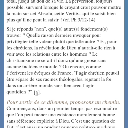
total, jusqu’au don de sa vie. La perversion, toujours
possible, survient lorsque le croyant croit pouvoir mettre
la main sur cet Absolu, cette Vérité... qui le saisit bien
plus qu’il ne peut la saisir ! (cf. Ph 3/12-14)
Si je réponds "non", quel(s) autre(s) fondement(s)
trouver ? Quelle raison dernière invoquer pour
privilégier telle valeur plutôt que telle autre ? Et, pour
les chrétiens, la révélation de Dieu n’aurait-elle rien à
voir avec les relations entre les hommes ? Le
christianisme ne serait-il donc qu’une gnose sans
aucune incidence morale ? Ou encore, comme
l’écrivent les évêques de France, "l’agir chrétien peut-il
être séparé de ses racines théologales, rejetant la foi
dans un arrière-monde sans lien avec l’agir
quotidien ?"
.
[
]
8
Pour sortir de ce dilemme, proposons un chemin.
Commençons, dans un premier temps, pas reconnaître
que l’on peut mener une existence moralement bonne
sans référence explicite à Dieu. C’est une question de
fait, c’est aussi un prudent principe politico-juridique,