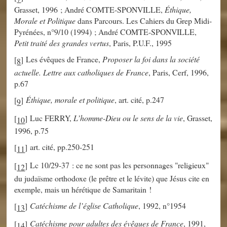
Grasset, 1996 ; André COMTE-SPONVILLE,
Éthique,
Morale et Politique
dans Parcours. Les Cahiers du Grep Midi-
Pyrénées, n°9/10 (1994) ; André COMTE-SPONVILLE,
Petit traité des grandes vertus
, Paris, P.U.F., 1995
Les évêques de France,
Proposer la foi dans la société
[
]
8
actuelle. Lettre aux catholiques de France
, Paris, Cerf, 1996,
p.67
Éthique, morale et politique
, art. cité, p.247
[
]
9
Luc FERRY,
L’homme-Dieu ou le sens de la vie
, Grasset,
[
]
10
1996, p.75
art. cité, pp.250-251
[
]
11
Lc 10/29-37 : ce ne sont pas les personnages "religieux"
[
]
12
du judaïsme orthodoxe (le prêtre et le lévite) que Jésus cite en
exemple, mais un hérétique de Samaritain !
Catéchisme de l’église Catholique
, 1992, n°1954
[
]
13
Catéchisme pour adultes des évêques de France
, 1991,
[
]
14