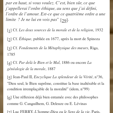
par en haut, si vous voulez. C’est, bien sûr, ce que
j’appellerai l’ordre éthique, au sens que j’ai défini,
l’ordre de l’amour. Est-ce que ce quatrième ordre a une
limite ? Je ne lui en vois pas
"
.
[
]
29
Cf.
Les deux sources de la morale et de la religion
, 1932
[
]
1
Cf.
Éthique
, publiée en 1677, après la mort de Spinoza
[
]
2
Cf.
Fondements de la Métaphysique des mœurs
, Riga,
[
]
3
1785
Cf.
Par delà le Bien et le Mal
, 1886 ou encore
La
[
]
4
généalogie de la morale
, 1887
Jean-Paul II,
Encyclique La splendeur de la Vérité
, n°36,
[
]
5
"Dieu seul, le Bien suprême, constitue la base inaltérable et la
condition irremplaçable de la moralité" (idem, n°99)
Une réflexion déjà bien entamée avec des philosophes
[
]
6
comme G. Canguilhem, G. Deleuze ou E. Lévinas
Luc FERRY,
L’homme-Dieu ou le Sens de la vie
, Paris,
[
]
7