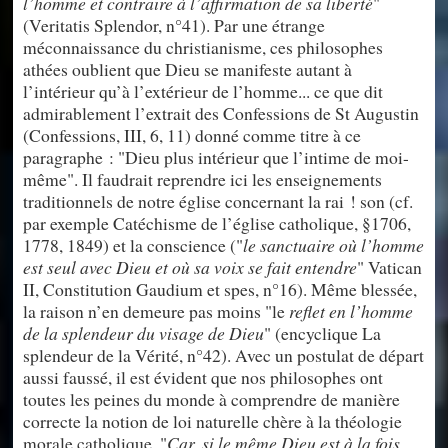
l’homme et contraire à l’affirmation de sa liberté
"
(Veritatis Splendor, n°41). Par une étrange
méconnaissance du christianisme, ces philosophes
athées oublient que Dieu se manifeste autant à
l’intérieur qu’à l’extérieur de l’homme... ce que dit
admirablement l’extrait des Confessions de St Augustin
(Confessions, III, 6, 11) donné comme titre à ce
paragraphe : "Dieu plus intérieur que l’intime de moi-
même". Il faudrait reprendre ici les enseignements
traditionnels de notre église concernant la rai ! son (cf.
par exemple Catéchisme de l’église catholique, §1706,
1778, 1849) et la conscience ("
le sanctuaire où l’homme
est seul avec Dieu et où sa voix se fait entendre
" Vatican
II, Constitution Gaudium et spes, n°16). Même blessée,
la raison n’en demeure pas moins "le
reflet en l’homme
de la splendeur du visage de Dieu
" (encyclique La
splendeur de la Vérité, n°42). Avec un postulat de départ
aussi faussé, il est évident que nos philosophes ont
toutes les peines du monde à comprendre de manière
correcte la notion de loi naturelle chère à la théologie
morale catholique. "
Car, si le même Dieu est à la fois