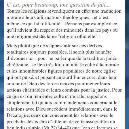
C’est, pour beaucoup, une question de fait...
Toutes les religions revendiquent en effet une traduction
morale à leurs affirmations théologiques... et c’est
même ce qui fait difficulté ! Pensons par exemple à ce
qu’il advient du respect des minorités dans les pays où
une religion est déclarée "religion officielle" !
Mais plutôt que de s’appesantir sur ces dérives
totalitaires toujours possibles, il serait plus honnête
d’évoquer ici - pour ne parler que de la tradition judéo-
chrétienne - le lien très fort qui unit le culte à la morale
et les innombrables figures populaires de notre église
qui ont puisé, et puisent aujourd’hui encore, dans leur
amour de Dieu des forces neuves pour mener leurs
actions charitables et leurs combats pour la justice. Pour
ce qui est du lien entre culte et morale, rappelons
simplement ici qu’aux commandements concernant les
relations avec Dieu succèdent immédiatement, dans le
Décalogue, ceux qui concernent les relations avec le
prochain. Jésus fera d’ailleurs de cette association un
lien indissoluble (Mt 22/34-40) que Jean et Jacques se