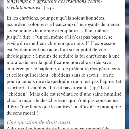
longtemps à s’affranchir des traditions contre-
révolutionnaires
"
.
[
]
10
Et les chrétiens, pour peu qu’ils soient honnêtes,
accordent volontiers à beaucoup d’incroyants de mener
souvent une vie morale exemplaire... allant même
jusqu’à dire : "un tel, même s’il n’est pas baptisé, se
révèle être meilleur chrétien que nous !" L’expression
est évidemment inexacte d’un strict point de vue
théologique : à moins de réduire la foi chrétienne à une
morale, de nier la qualification nouvelle et décisive
conférée par le baptême, et de prétendre récupérer ceux
et celles qui seraient "chrétiens sans le savoir", on ne
pourra jamais dire de quelqu’un qui n’est pas baptisé (et
a fortiori si, en plus, il n’est pas croyant !) qu’il est
"chrétien". Mais elle est révélatrice d’une saine humilité
chez la majorité des chrétiens qui n’ont pas conscience
d’être "meilleurs que les autres" ou d’avoir le monopole
du sens moral !
Une question de droit aussi
Affirmer l’autonomie de la morale par rapport à la