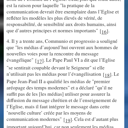
est la raison pour laquelle "la pratique de la
communication devrait être exemplaire dans l’Eglise et
refléter les modèles les plus élevés de vérité, de
responsabilité, de sensibilité aux droits humains, ainsi
que d’autres principes et normes importants"
.
[
]
16
4. Il y a trente ans, Communio et progressio a souligné
que "les médias d’aujourd’hui ouvrent aux hommes de
nouvelles voies pour la rencontre du message
évangélique"
. Le Pape Paul VI a dit que l’Eglise
[
]
17
"se sentirait coupable devant le Seigneur" si elle
n’utilisait pas les médias pour l’évangélisation
. Le
[
]
18
Pape Jean-Paul II a qualifié les médias de "premier
aréopage des temps modernes" et a déclaré "qu’il ne
suffit pas de les [les médias] utiliser pour assurer la
diffusion du message chrétien et de l’enseignement de
l’Eglise, mais il faut intégrer le message dans cette
’nouvelle culture’ créée par les moyens de
communication modernes"
. Cela est d’autant plus
[
]
19
important aujourd’hui, car non seulement les médias