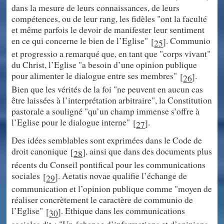
dans la mesure de leurs connaissances, de leurs
compétences, ou de leur rang, les fidèles "ont la faculté
et même parfois le devoir de manifester leur sentiment
en ce qui concerne le bien de l’Eglise"
. Communio
[
]
25
et progressio a remarqué que, en tant que "corps vivant"
du Christ, l’Eglise "a besoin d’une opinion publique
pour alimenter le dialogue entre ses membres"
.
[
]
26
Bien que les vérités de la foi "ne peuvent en aucun cas
être laissées à l’interprétation arbitraire", la Constitution
pastorale a souligné "qu’un champ immense s’offre à
l’Eglise pour le dialogue interne"
.
[
]
27
Des idées semblables sont exprimées dans le Code de
droit canonique
, ainsi que dans des documents plus
[
]
28
récents du Conseil pontifical pour les communications
sociales
. Aetatis novae qualifie l’échange de
[
]
29
communication et l’opinion publique comme "moyen de
réaliser concrètement le caractère de communio de
l’Eglise"
. Ethique dans les communications
[
]
30
sociales dit : "Un échange d’informations et d’opinions