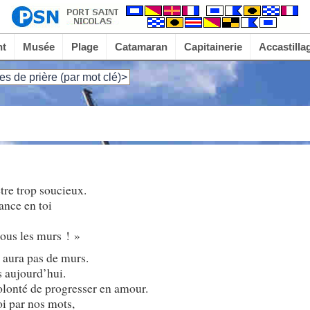
nt
Musée
Plage
Catamaran
Capitainerie
Accastilla
es de prière (par mot clé)>
tre trop soucieux.
ance en toi
tous les murs ! »
y aura pas de murs.
s aujourd’hui.
olonté de progresser en amour.
oi par nos mots,