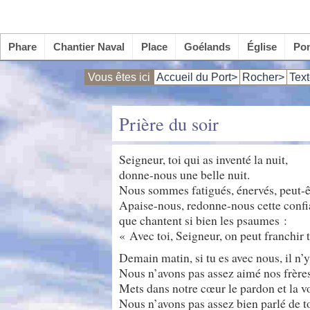
Phare
Chantier Naval
Place
Goélands
Église
Po
Vous êtes ici
Accueil du Port>
Rocher>
Text
Prière du soir
Seigneur, toi qui as inventé la nuit,
donne-nous une belle nuit.
Nous sommes fatigués, énervés, peut-ê
Apaise-nous, redonne-nous cette confi
que chantent si bien les psaumes :
« Avec toi, Seigneur, on peut franchir 
Demain matin, si tu es avec nous, il n’
Nous n’avons pas assez aimé nos frère
Mets dans notre cœur le pardon et la v
Nous n’avons pas assez bien parlé de t