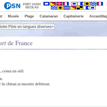
nt
Musée
Plage
Catamaran
Capitainerie
Accastilla
otre Père en langues diverses>
art
de France
a, coma en sièl.
n.
lu chitan ai nuostre debitour.