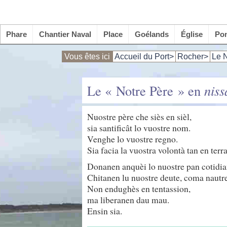
Phare
Chantier Naval
Place
Goélands
Église
Po
Vous êtes ici
Accueil du Port>
Rocher>
Le N
Le « Notre Père » en
niss
Nuostre père che siès en sièl,
sia santificât lo vuostre nom.
Venghe lo vuostre regno.
Sia facia la vuostra volontà tan en terr
Donanen anquèi lo nuostre pan cotidia
Chitanen lu nuostre deute, coma nautre 
Non endughès en tentassion,
ma liberanen dau mau.
Ensin sia.