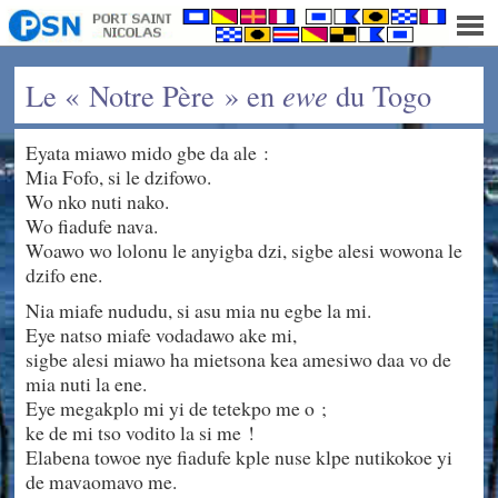
Le « Notre Père » en
ewe
du Togo
Eyata miawo mido gbe da ale :
Mia Fofo, si le dzifowo.
Wo nko nuti nako.
Wo fiadufe nava.
Woawo wo lolonu le anyigba dzi, sigbe alesi wowona le
dzifo ene.
Nia miafe nududu, si asu mia nu egbe la mi.
Eye natso miafe vodadawo ake mi,
sigbe alesi miawo ha mietsona kea amesiwo daa vo de
mia nuti la ene.
Eye megakplo mi yi de tetekpo me o ;
ke de mi tso vodito la si me !
Elabena towoe nye fiadufe kple nuse klpe nutikokoe yi
de mavaomavo me.