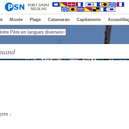
nt
Musée
Plage
Catamaran
Capitainerie
Accastilla
otre Père en langues diverses>
emand
gern ;