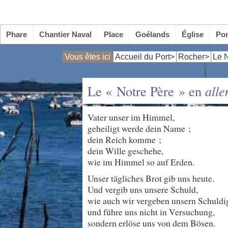
Phare
Chantier Naval
Place
Goélands
Église
Po
Vous êtes ici
Accueil du Port>
Rocher>
Le N
Le « Notre Père » en
all
Vater unser im Himmel,
geheiligt werde dein Name ;
dein Reich komme ;
dein Wille geschehe,
wie im Himmel so auf Erden.
Unser tägliches Brot gib uns heute.
Und vergib uns unsere Schuld,
wie auch wir vergeben unsern Schuldi
und führe uns nicht in Versuchung,
sondern erlöse uns von dem Bösen.