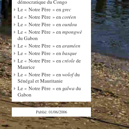
démocratique du Congo
Le « Notre Père » en
grec
Le « Notre Père » en
coréen
Le « Notre Père » en
ourdou
Le « Notre Père » en
mpongwè
du Gabon
Le « Notre Père » en
araméen
Le « Notre Père » en
basque
Le « Notre Père » en
créole
de
Maurice
Le « Notre Père » en
wolof
du
Sénégal et Mauritanie
Le « Notre Père » en
galwa
du
Gabon
Publié: 01/06/2006