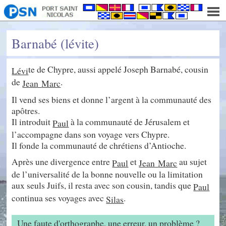
Barnabé (lévite)
te de Chypre, aussi appelé Joseph Barnabé, cousin
Lévi
de
.
Jean
Marc
Il vend ses biens et donne l’argent à la communauté des
apôtres.
Il introduit
à la communauté de Jérusalem et
Paul
l’accompagne dans son voyage vers Chypre.
Il fonde la communauté de chrétiens d’Antioche.
Après une divergence entre
et
au sujet
Paul
Jean
Marc
de l’universalité de la bonne nouvelle ou la limitation
aux seuls Juifs, il resta avec son cousin, tandis que
Paul
continua ses voyages avec
.
Silas
Une faute d'orthographe, une erreur, un problème ?