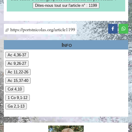
Dites-nous tout sur l'article n° : 1199
https://portstnicolas.org/article1199
Info
Ac 4,36-37
Ac 9,26-27
Ac 11,22-26
Ac 15,37-40
Col 4,10
1 Co 9,1-12
Ga 2,1-13