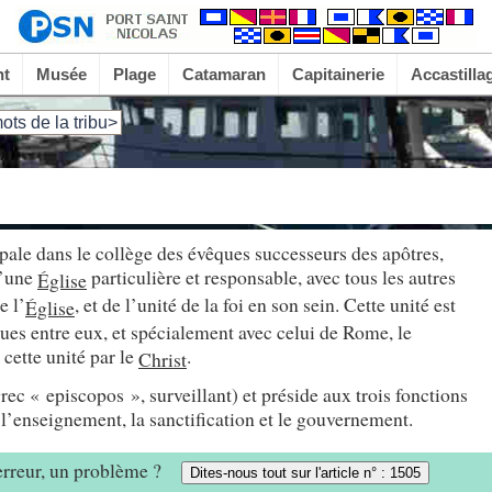
nt
Musée
Plage
Catamaran
Capitainerie
Accastilla
ots de la tribu>
copale dans le collège des évêques successeurs des apôtres,
d’une
particulière et responsable, avec tous les autres
Église
e l’
, et de l’unité de la foi en son sein. Cette unité est
Église
es entre eux, et spécialement avec celui de Rome, le
 cette unité par le
.
Christ
rec « episcopos », surveillant) et préside aux trois fonctions
: l’enseignement, la sanctification et le gouvernement.
 erreur, un problème ?
Dites-nous tout sur l'article n° : 1505