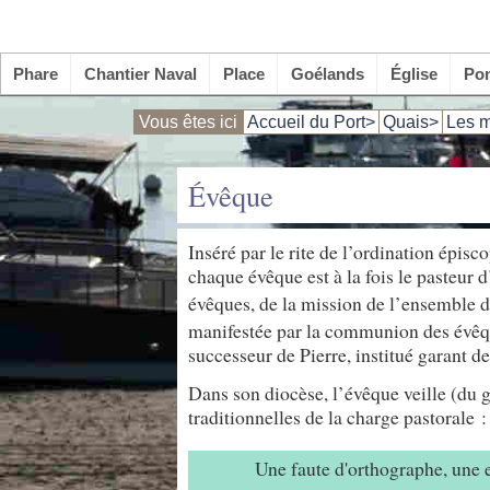
Phare
Chantier Naval
Place
Goélands
Église
Po
Vous êtes ici
Accueil du Port>
Quais>
Les m
Évêque
Inséré par le rite de l’ordination épis
chaque évêque est à la fois le pasteur 
évêques, de la mission de l’ensemble d
manifestée par la communion des évêqu
successeur de Pierre, institué garant de
Dans son diocèse, l’évêque veille (du g
traditionnelles de la charge pastorale 
Une faute d'orthographe, une