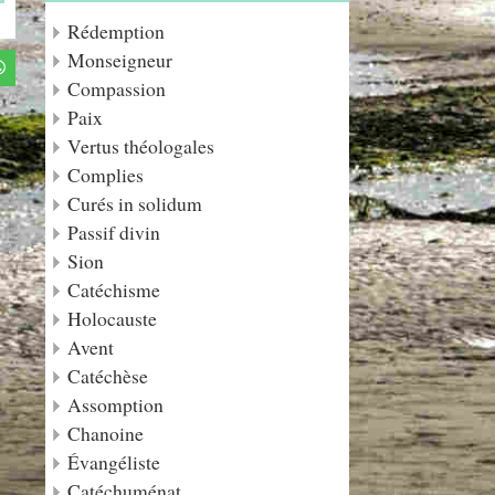
Rédemption
Monseigneur
Compassion
Paix
Vertus théologales
Complies
Curés in solidum
Passif divin
Sion
Catéchisme
Holocauste
Avent
Catéchèse
Assomption
Chanoine
Évangéliste
Catéchuménat