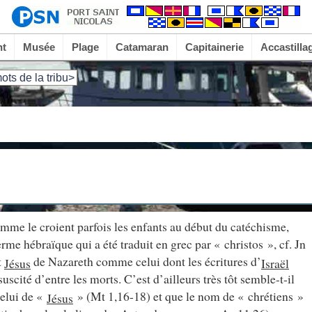
nt
Musée
Plage
Catamaran
Capitainerie
Accastilla
ots de la tribu>
omme le croient parfois les enfants au début du catéchisme,
terme hébraïque qui a été traduit en grec par « christos », cf. Jn
t
de Nazareth comme celui dont les écritures d’
Jésus
Israël
suscité d’entre les morts. C’est d’ailleurs très tôt semble-t-il
celui de «
» (Mt 1,16-18) et que le nom de « chrétiens »
Jésus