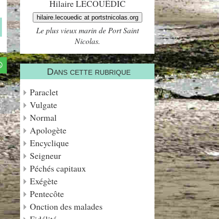
Hilaire LECOUËDIC
hilaire.lecouedic at portstnicolas.org
Le plus vieux marin de Port Saint
Nicolas.
Dans cette rubrique
Paraclet
Vulgate
Normal
Apologète
Encyclique
Seigneur
Péchés capitaux
Exégète
Pentecôte
Onction des malades