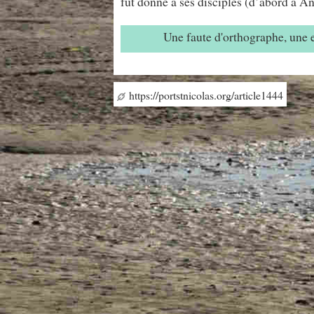
fut donné à ses disciples (d’abord à An
Une faute d'orthographe, une
https://portstnicolas.org/article1444