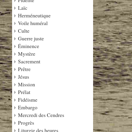
Fidélité
Laïc
Herméneutique
Voile huméral
Culte
Guerre juste
Éminence
Mystère
Sacrement
Prêtre
Jésus
Mission
Prélat
Fidéisme
Embargo
Mercredi des Cendres
Progrès
Liturgie des heures