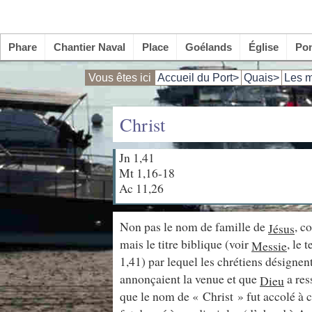
Phare
Chantier Naval
Place
Goélands
Église
Po
Vous êtes ici
Accueil du Port>
Quais>
Les m
Christ
Jn 1,41
Mt 1,16-18
Ac 11,26
Non pas le nom de famille de
, c
Jésus
mais le titre biblique (voir
, le 
Messie
1,41) par lequel les chrétiens désignen
annonçaient la venue et que
a res
Dieu
que le nom de « Christ » fut accolé à 