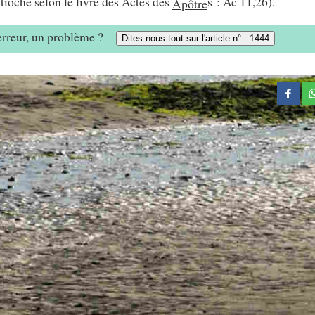
tioche selon le livre des Actes des
s : Ac 11,26).
Apôtre
 erreur, un problème ?
Dites-nous tout sur l'article n° : 1444