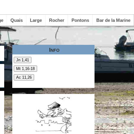
ge
Quais
Large
Rocher
Pontons
Bar de la Marine
Info
Jn 1,41
Mt 1,16-18
Ac 11,26