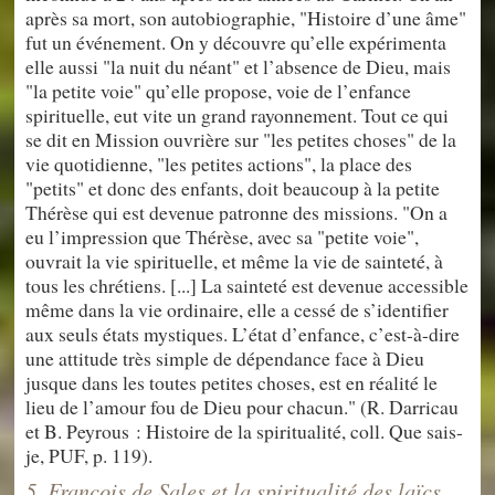
après sa mort, son autobiographie, "Histoire d’une âme"
fut un événement. On y découvre qu’elle expérimenta
elle aussi "la nuit du néant" et l’absence de Dieu, mais
"la petite voie" qu’elle propose, voie de l’enfance
spirituelle, eut vite un grand rayonnement. Tout ce qui
se dit en Mission ouvrière sur "les petites choses" de la
vie quotidienne, "les petites actions", la place des
"petits" et donc des enfants, doit beaucoup à la petite
Thérèse qui est devenue patronne des missions. "On a
eu l’impression que Thérèse, avec sa "petite voie",
ouvrait la vie spirituelle, et même la vie de sainteté, à
tous les chrétiens. [...] La sainteté est devenue accessible
même dans la vie ordinaire, elle a cessé de s’identifier
aux seuls états mystiques. L’état d’enfance, c’est-à-dire
une attitude très simple de dépendance face à Dieu
jusque dans les toutes petites choses, est en réalité le
lieu de l’amour fou de Dieu pour chacun." (R. Darricau
et B. Peyrous : Histoire de la spiritualité, coll. Que sais-
je, PUF, p. 119).
5. François de Sales et la spiritualité des laïcs