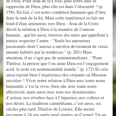
de Dieu. Pour Jean de la Croix, plus notre âme se
rapproche de Dieu, plus elle est dans l’obscurité ! (p.
158). En fait, c’est notre condition humaine que d’être
dans la nuit de la foi. Mais cette expérience se fait sur
fond d’élan amoureux vers Dieu : Jean de la Croix
décrit la relation à Dieu à la manière de l’amour
humain... qui lui aussi, traverse des nuits qui appellent à
mieux respecter l’autre : "Seuls les amoureux
passionnés dont l’amour a survécu deviennent de vieux
amants habités par la tendresse." (p. 201) Mais
attention, il ne s’agit pas de sentimentalisme : "Pour
Thérèse, la preuve que l’on aime Dieu est l’engagement
actif, le reste est sentimentalité inutile." (p. 172) Et cela
aussi rejoint bien l’expérience des croyants en Mission
ouvrière ! Vivre notre relation à Dieu avec toute notre
humanité, c’est la vivre, bien sûr, avec toute notre
affectivité, mais aussi avec tous nos dynamismes
d’action, nos révoltes face à l’injustice, nos colères et
nos désirs. La tradition carmélitaine, c’est aussi, six
siècles plus tard, Thérèse de Lisieux. Elle meurt,
inconnue à 24 ans après neuf années au Carmel. Un an