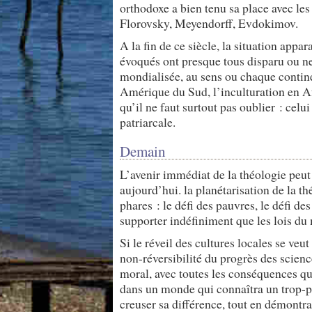
orthodoxe a bien tenu sa place avec le
Florovsky, Meyendorff, Evdokimov.
A la fin de ce siècle, la situation appa
évoqués ont presque tous disparu ou ne
mondialisée, au sens ou chaque contine
Amérique du Sud, l’inculturation en Afr
qu’il ne faut surtout pas oublier : cel
patriarcale.
Demain
L’avenir immédiat de la théologie peut
aujourd’hui. la planétarisation de la t
phares : le défi des pauvres, le défi des
supporter indéfiniment que les lois du 
Si le réveil des cultures locales se veu
non-réversibilité du progrès des science
moral, avec toutes les conséquences qui
dans un monde qui connaîtra un trop-pl
creuser sa différence, tout en démontran