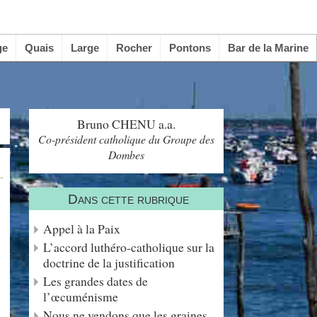
ge
Quais
Large
Rocher
Pontons
Bar de la Marine
Bruno CHENU a.a.
Co-président catholique du Groupe des
Dombes
Dans cette rubrique
Appel à la Paix
L’accord luthéro-catholique sur la
doctrine de la justification
Les grandes dates de
l’œcuménisme
Nous ne vendons que les graines