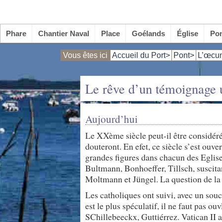
Phare
Chantier Naval
Place
Goélands
Église
Po
Vous êtes ici
Accueil du Port>
Pont>
L’œcu
Le rêve d’un témoignage u
Aujourd’hui
Le XXème siècle peut-il être considér
douteront. En efet, ce siècle s’est ouv
grandes figures dans chacun des Eglises
Bultmann, Bonhoeffer, Tillsch, suscit
Moltmann et Jüngel. La question de la 
Les catholiques ont suivi, avec un souc
est le plus spéculatif, il ne faut pas ou
SChillebeeckx, Guttiérrez. Vatican II a