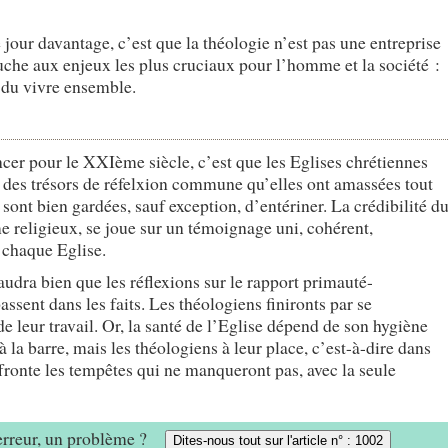
jour davantage, c’est que la théologie n’est pas une entreprise
uche aux enjeux les plus cruciaux pour l’homme et la société :
et du vivre ensemble.
ncer pour le XXIème siècle, c’est que les Eglises chrétiennes
es des trésors de réfelxion commune qu’elles ont amassées tout
sont bien gardées, sauf exception, d’entériner. La crédibilité d
e religieux, se joue sur un témoignage uni, cohérent,
 chaque Eglise.
faudra bien que les réflexions sur le rapport primauté-
 passent dans les faits. Les théologiens finironts par se
de leur travail. Or, la santé de l’Eglise dépend de son hygiène
à la barre, mais les théologiens à leur place, c’est-à-dire dans
ffronte les tempêtes qui ne manqueront pas, avec la seule
 erreur, un problème ?
Dites-nous tout sur l'article n° : 1002