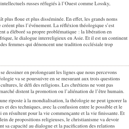
s intellectuels russes réfugiés à l’Ouest comme Lossky,
raît plus floue et plus disséminée. En effet, les grands noms
 créent plus l’événement. La réfléxion théologique s’est
nt a éléboré sa propre problématique : la libération en
ique, le dialogue interreligieux en Asie. Et il est un continent
ui des femmes qui dénoncent une tradition ecclésiale trop
 se dessiner en prolongeant les lignes que nous percevons
héologie va se poursuivre en se mesurant aux trois questions
 cultures, le défi des religions. Les chrétiens ne vont pas
marché distent la promotion ou l’aliénation de l’être humain.
t une riposte à la mondialisation, la théologie ne peut ignorer la
s et des techniques, avec la confusion entre le possible et le
 en résultent pour la vie commençante et la vie finissante. Et
ein de propositions religieuses, le christianisme va devoir
t sa capacité au dialogue et la pacification des relations