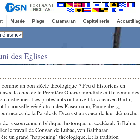
nt
Musée
Plage
Catamaran
Capitainerie
Accastilla
ménisme>
ni des Eglises
é comme un bon siècle théologique ? Peu d’historiens en
ert avec le choc de la Première Guerre mondiale et il a connu des
 chrétiennes. Les protestants ont ouvert la voie avec Barth,
ant la nouvelle génération des Käsermann, Pannenberg,
pertinence de la Parole de Dieu est au couer de leur démarche.
i de ressourcement biblique, historique, et ecclésial. Si Rahner
vlier le travail de Congar, de Lubac, von Balthasar,
 été un grand "happening" théologique. Et la tradition