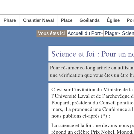
Phare
Chantier Naval
Place
Goélands
Église
Po
Vous êtes ici
Accueil du Port>
Plage>
Scien
Science et foi : Pour un 
Pour résumer ce long article en utilisant
une vérification que vous êtes un être h
C’est sur l’invitation du Ministre de 
l’Université Laval et de l’archevêque 
Poupard, président du Conseil pontific
mars, il a prononcé une Conférence à l’
nous publions ci-après (*) :
La science et la foi : ne devons-nous pa
répond un célèbre Prix Nobel, Monod, ca