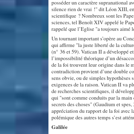
posséder un caractère supranational av
silence rien de vrai !" dit Léon XIII, 
scientifique ? Nombreux sont les Pape
sciences, tel Benoît XIV appelé le Pap
rappelé que l’Eglise "a toujours aimé le
Un tournant important s’opère au Conci
qui affirme "la juste liberté de la cult
(n° 36 et 59). Vatican II a développé e
l’impossibilité théorique d’un désaccor
de la foi trouvent leur origine dans l
contradiction provient d’une double con
sens obvie, ou de simples hypothèses
exigences de la raison. Vatican II va pl
de recherches scientifiques, il dévelo
qui "sont comme conduits par la main d
secrets des choses" (Gaudium et spes, 
appréciation du rapport de la foi avec l
polémique des autres temps s’est attén
Galilée