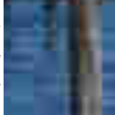
.
e
s
e