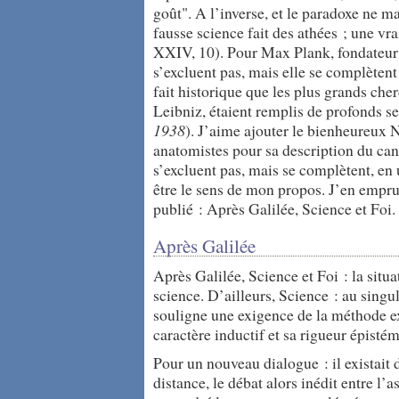
goût". A l’inverse, et le paradoxe ne m
fausse science fait des athées ; une vr
XXIV, 10). Pour Max Plank, fondateur d
s’excluent pas, mais elle se complèten
fait historique que les plus grands c
Leibniz, étaient remplis de profonds s
1938
). J’aime ajouter le bienheureux N
anatomistes pour sa description du can
s’excluent pas, mais se complètent, en
être le sens de mon propos. J’en empru
publié : Après Galilée, Science et Fo
Après Galilée
Après Galilée, Science et Foi : la situa
science. D’ailleurs, Science : au singul
souligne une exigence de la méthode ex
caractère inductif et sa rigueur épisté
Pour un nouveau dialogue : il existait 
distance, le débat alors inédit entre l’