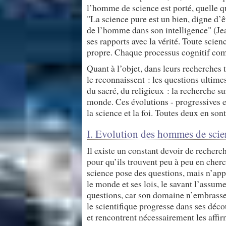
l’homme de science est porté, quelle que
"La science pure est un bien, digne d’ê
de l’homme dans son intelligence" (Jea
ses rapports avec la vérité. Toute scien
propre. Chaque processus cognitif comp
Quant à l’objet, dans leurs recherches t
le reconnaissent : les questions ultime
du sacré, du religieux : la recherche su
monde. Ces évolutions - progressives et s
la science et la foi. Toutes deux en so
I. Evolution des hommes de scie
Il existe un constant devoir de recherc
pour qu’ils trouvent peu à peu en cher
science pose des questions, mais n’appo
le monde et ses lois, le savant l’assum
questions, car son domaine n’embrasse
le scientifique progresse dans ses déco
et rencontrent nécessairement les affirm