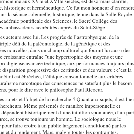
nicienne aux XVIe et XVIIe siècles, est désormais clarifié,
ue, historique et herméneutique. Ce fut mon honneur d’en rendr
ns la séance solennelle, historique, tenue dans la Salle Royale
’Académie pontificale des Sciences, le Sacré Collège des
es ambassadeurs accrédités auprès du Saint-Siège.
les acteurs avec lui. Les progrès de l’astrophysique, de la
riple défi de la paléontologie, de la génétique et des
es nouvelles, dans un champ culturel qui fournit lui aussi des
e croissante entraîne "une hypertrophie des moyens et une
 prodigieuse avancée technique, aux performances toujours plu
isparition progressive des certitudes et des valeurs : c’est la
ndéfini est ébréchée, l’éthique conventionnelle aux critères
uralisme narcotique des consciences ne satisfait plus le besoin
ens, pour le dire avec le philosophe Paul Ricoeur.
s sujets et l’objet de la recherche ? Quant aux sujets, il est bie
s chercheurs. Même présentés de manière impersonnelle et
he dépendent historiquement d’une intuition spontanée, d’un par
source, se trouve toujours un homme. Le sociologue nous le
r pour faire croire à un public largement conditionné par les
ue et du rendement. Mais, malgré toutes les contraintes,