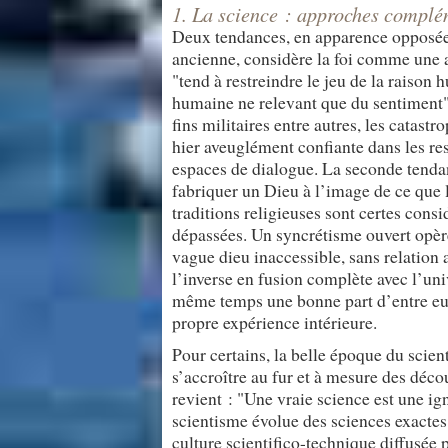
1. La science : approches complém
Deux tendances, en apparence opposées,
ancienne, considère la foi comme une av
"tend à restreindre le jeu de la raison h
humaine ne relevant que du sentiment" 
fins militaires entre autres, les catast
hier aveuglément confiante dans les r
espaces de dialogue. La seconde tendan
fabriquer un Dieu à l’image de ce que 
traditions religieuses sont certes cons
dépassées. Un syncrétisme ouvert opère
vague dieu inaccessible, sans relation
l’inverse en fusion complète avec l’uni
même temps une bonne part d’entre eux
propre expérience intérieure.
Pour certains, la belle époque du scien
s’accroître au fur et à mesure des déc
revient : "Une vraie science est une ign
scientisme évolue des sciences exactes 
culture scientifico-technique diffusée