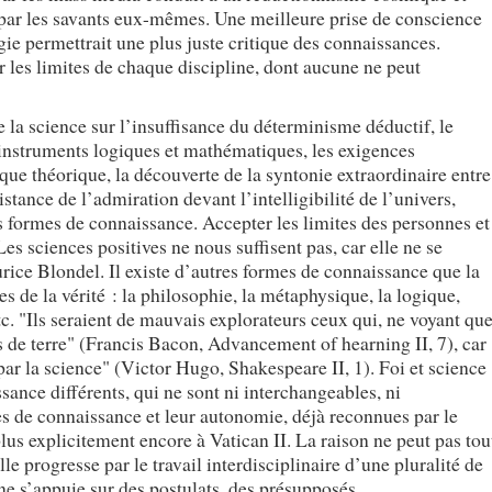
par les savants eux-mêmes. Une meilleure prise de conscience
ie permettrait une plus juste critique des connaissances.
r les limites de chaque discipline, dont aucune ne peut
e la science sur l’insuffisance du déterminisme déductif, le
instruments logiques et mathématiques, les exigences
que théorique, la découverte de la syntonie extraordinaire entre
istance de l’admiration devant l’intelligibilité de l’univers,
es formes de connaissance. Accepter les limites des personnes et
es sciences positives ne nous suffisent pas, car elle ne se
urice Blondel. Il existe d’autres formes de connaissance que la
s de la vérité : la philosophie, la métaphysique, la logique,
 etc. "Ils seraient de mauvais explorateurs ceux qui, ne voyant qu
as de terre" (Francis Bacon, Advancement of hearning II, 7), car
 par la science" (Victor Hugo, Shakespeare II, 1). Foi et science
ance différents, qui ne sont ni interchangeables, ni
es de connaissance et leur autonomie, déjà reconnues par le
plus explicitement encore à Vatican II. La raison ne peut pas tou
e progresse par le travail interdisciplinaire d’une pluralité de
ne s’appuie sur des postulats, des présupposés