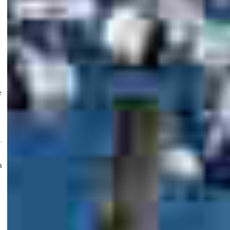
e
e
a