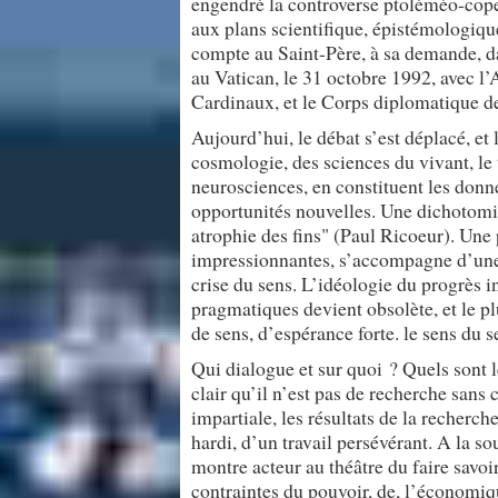
engendré la controverse ptoléméo-coper
aux plans scientifique, épistémologiq
compte au Saint-Père, à sa demande, da
au Vatican, le 31 octobre 1992, avec l
Cardinaux, et le Corps diplomatique d
Aujourd’hui, le débat s’est déplacé, et 
cosmologie, des sciences du vivant, le t
neurosciences, en constituent les donné
opportunités nouvelles. Une dichotomi
atrophie des fins" (Paul Ricoeur). Une
impressionnantes, s’accompagne d’une d
crise du sens. L’idéologie du progrès i
pragmatiques devient obsolète, et le pl
de sens, d’espérance forte. le sens du s
Qui dialogue et sur quoi ? Quels sont le
clair qu’il n’est pas de recherche san
impartiale, les résultats de la recherc
hardi, d’un travail persévérant. A la 
montre acteur au théâtre du faire savoi
contraintes du pouvoir, de, l’économiq