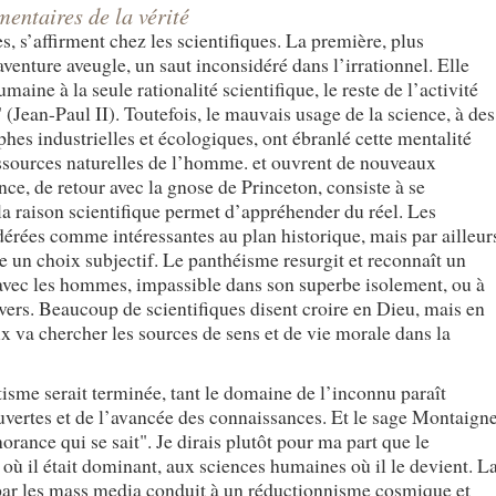
entaires de la vérité
 s’affirment chez les scientifiques. La première, plus
enture aveugle, un saut inconsidéré dans l’irrationnel. Elle
umaine à la seule rationalité scientifique, le reste de l’activité
(Jean-Paul II). Toutefois, le mauvais usage de la science, à des
rophes industrielles et écologiques, ont ébranlé cette mentalité
essources naturelles de l’homme. et ouvrent de nouveaux
ce, de retour avec la gnose de Princeton, consiste à se
la raison scientifique permet d’appréhender du réel. Les
idérées comme intéressantes au plan historique, mais par ailleur
 un choix subjectif. Le panthéisme resurgit et reconnaît un
 avec les hommes, impassible dans son superbe isolement, ou à
vers. Beaucoup de scientifiques disent croire en Dieu, mais en
 va chercher les sources de sens et de vie morale dans la
tisme serait terminée, tant le domaine de l’inconnu paraît
ouvertes et de l’avancée des connaissances. Et le sage Montaign
orance qui se sait". Je dirais plutôt pour ma part que le
où il était dominant, aux sciences humaines où il le devient. L
 par les mass media conduit à un réductionnisme cosmique et