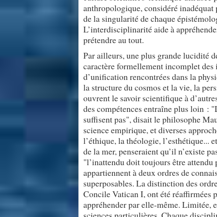
anthropologique, considéré inadéquat 
de la singularité de chaque épistémolog
L’interdisciplinarité aide à appréhende
prétendre au tout.
Par ailleurs, une plus grande lucidité d
caractère formellement incomplet des 
d’unification rencontrées dans la physi
la structure du cosmos et la vie, la pers
ouvrent le savoir scientifique à d’autr
des compétences entraîne plus loin : "L
suffisent pas", disait le philosophe Ma
science empirique, et diverses approche
l’éthique, la théologie, l’esthétique...
de la mer, penseraient qu’il n’existe p
"l’inattendu doit toujours être attendu
appartiennent à deux ordres de connaiss
superposables. La distinction des ordr
Concile Vatican I, ont été réaffirmées 
appréhender par elle-même. Limitée, ell
sciences particulières. Chaque discipli