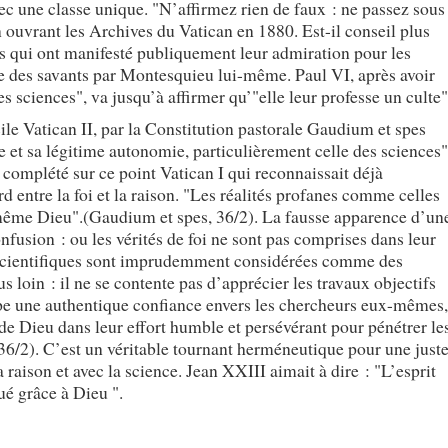
ec une classe unique. "N’affirmez rien de faux : ne passez sous
en ouvrant les Archives du Vatican en 1880. Est-il conseil plus
s qui ont manifesté publiquement leur admiration pour les
e des savants par Montesquieu lui-même. Paul VI, après avoir
s sciences", va jusqu’à affirmer qu’"elle leur professe un culte"
le Vatican II, par la Constitution pastorale Gaudium et spes
ure et sa légitime autonomie, particulièrement celle des sciences"
t complété sur ce point Vatican I qui reconnaissait déjà
d entre la foi et la raison. "Les réalités profanes comme celles
e même Dieu".(Gaudium et spes, 36/2). La fausse apparence d’un
fusion : ou les vérités de foi ne sont pas comprises dans leur
 scientifiques sont imprudemment considérées comme des
us loin : il ne se contente pas d’apprécier les travaux objectifs
ppe une authentique confiance envers les chercheurs eux-mêmes,
e Dieu dans leur effort humble et persévérant pour pénétrer le
36/2). C’est un véritable tournant herméneutique pour une just
a raison et avec la science. Jean XXIII aimait à dire : "L’esprit
ué grâce à Dieu ".