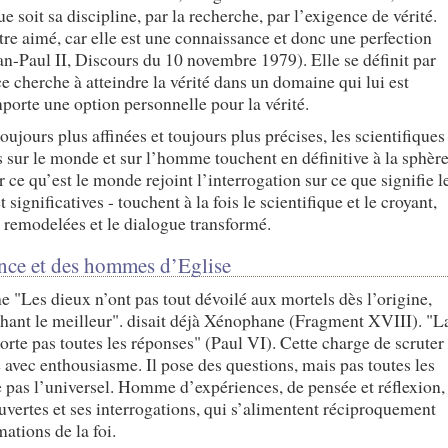
 soit sa discipline, par la recherche, par l’exigence de vérité.
tre aimé, car elle est une connaissance et donc une perfection
n-Paul II, Discours du 10 novembre 1979). Elle se définit par
ce cherche à atteindre la vérité dans un domaine qui lui est
orte une option personnelle pour la vérité.
oujours plus affinées et toujours plus précises, les scientifiques
s sur le monde et sur l’homme touchent en définitive à la sphèr
r ce qu’est le monde rejoint l’interrogation sur ce que signifie l
ignificatives - touchent à la fois le scientifique et le croyant,
nt remodelées et le dialogue transformé.
nce et des hommes d’Eglise
he "Les dieux n’ont pas tout dévoilé aux mortels dès l’origine,
chant le meilleur". disait déjà Xénophane (Fragment XVIII). "L
rte pas toutes les réponses" (Paul VI). Cette charge de scruter
e avec enthousiasme. Il pose des questions, mais pas toutes les
 pas l’universel. Homme d’expériences, de pensée et réflexion,
uvertes et ses interrogations, qui s’alimentent réciproquement
ations de la foi.