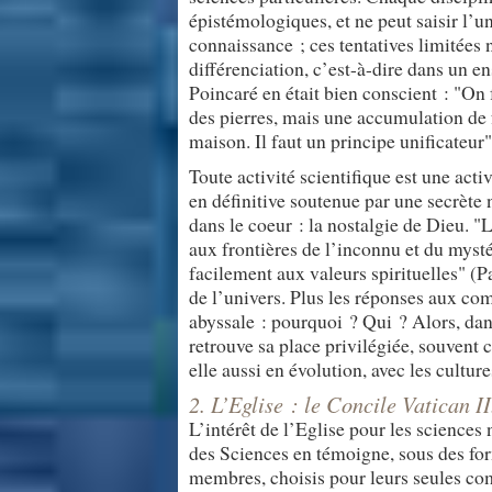
épistémologiques, et ne peut saisir l’u
connaissance ; ces tentatives limitées 
différenciation, c’est-à-dire dans un
Poincaré en était bien conscient : "On
des pierres, mais une accumulation de f
maison. Il faut un principe unificateur"
Toute activité scientifique est une acti
en définitive soutenue par une secrète 
dans le coeur : la nostalgie de Dieu. "
aux frontières de l’inconnu et du mystér
facilement aux valeurs spirituelles" (P
de l’univers. Plus les réponses aux comm
abyssale : pourquoi ? Qui ? Alors, dans
retrouve sa place privilégiée, souvent c
elle aussi en évolution, avec les cultur
2. L’Eglise : le Concile Vatican II
L’intérêt de l’Eglise pour les sciences
des Sciences en témoigne, sous des fo
membres, choisis pour leurs seules com