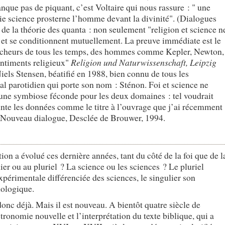
anque pas de piquant, c’est Voltaire qui nous rassure : " une
aie science prosterne l’homme devant la divinité". (Dialogues
e la théorie des quanta : non seulement "religion et science n
t et se conditionnent mutuellement. La preuve immédiate est le
hercheurs de tous les temps, des hommes comme Kepler, Newton,
entiments religieux"
Religion und Naturwissenschaft, Leipzig
iels Stensen, béatifié en 1988, bien connu de tous les
al parotidien qui porte son nom : Sténon. Foi et science ne
 une symbiose féconde pour les deux domaines : tel voudrait
nte les données comme le titre à l’ouvrage que j’ai récemment
i. Nouveau dialogue, Desclée de Brouwer, 1994.
tion a évolué ces dernière années, tant du côté de la foi que de l
ier ou au pluriel ? La science ou les sciences ? Le pluriel
périmentale différenciée des sciences, le singulier son
mologique.
donc déjà. Mais il est nouveau. A bientôt quatre siècle de
astronomie nouvelle et l’interprétation du texte biblique, qui a