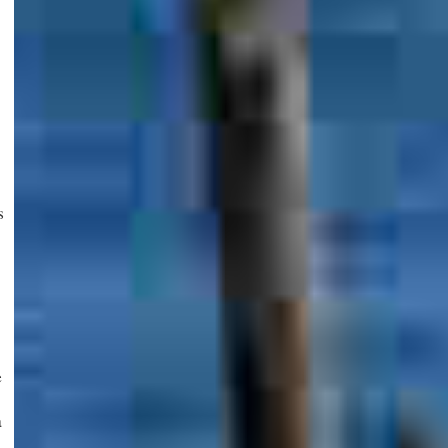
s
e
a