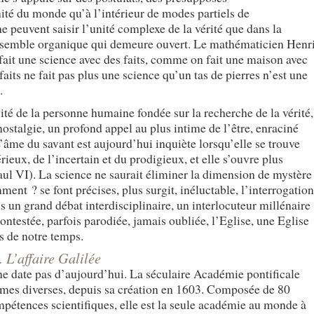
nité du monde qu’à l’intérieur de modes partiels de
ne peuvent saisir l’unité complexe de la vérité que dans la
 ensemble organique qui demeure ouvert. Le mathématicien Henr
 fait une science avec des faits, comme on fait une maison avec
aits ne fait pas plus une science qu’un tas de pierres n’est une
.
vité de la personne humaine fondée sur la recherche de la vérité,
nostalgie, un profond appel au plus intime de l’être, enraciné
L’âme du savant est aujourd’hui inquiète lorsqu’elle se trouve
ieux, de l’incertain et du prodigieux, et elle s’ouvre plus
aul VI). La science ne saurait éliminer la dimension de mystère
ent ? se font précises, plus surgit, inéluctable, l’interrogation
 un grand débat interdisciplinaire, un interlocuteur millénaire
ontestée, parfois parodiée, jamais oubliée, l’Eglise, une Eglise
es de notre temps.
. L’affaire Galilée
 ne date pas d’aujourd’hui. La séculaire Académie pontificale
rmes diverses, depuis sa création en 1603. Composée de 80
pétences scientifiques, elle est la seule académie au monde à