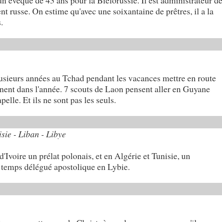
n évêque de 43 ans pour la Biélorussie. Il est administrateur d
 russe. On estime qu'avec une soixantaine de prêtres, il a la
.
usieurs années au Tchad pendant les vacances mettre en route
nnent dans l'année. 7 scouts de Laon pensent aller en Guyane
elle. Et ils ne sont pas les seuls.
isie - Liban - Libye
voire un prélat polonais, et en Algérie et Tunisie, un
 temps délégué apostolique en Lybie.