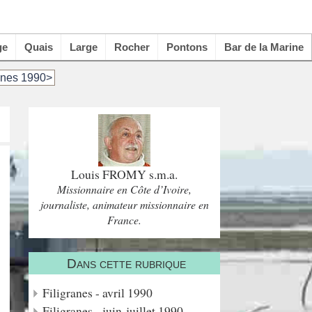
ge
Quais
Large
Rocher
Pontons
Bar de la Marine
anes 1990>
Louis FROMY s.m.a.
Missionnaire en Côte d’Ivoire,
journaliste, animateur missionnaire en
France.
Dans cette rubrique
Filigranes - avril 1990
Filigranes - juin-juillet 1990