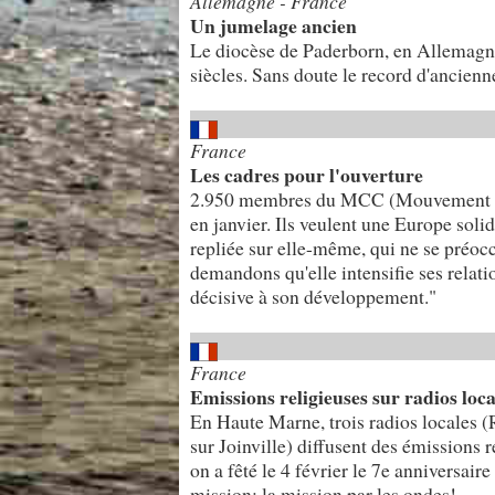
Allemagne - France
Un jumelage ancien
Le diocèse de Paderborn, en Allemagne,
siècles. Sans doute le record d'ancien
France
Les cadres pour l'ouverture
2.950 membres du MCC (Mouvement des
en janvier. Ils veulent une Europe soli
repliée sur elle-même, qui ne se préoc
demandons qu'elle intensifie ses relati
décisive à son développement."
France
Emissions religieuses sur radios loca
En Haute Marne, trois radios locales
sur Joinville) diffusent des émissions 
on a fêté le 4 février le 7e anniversair
mission: la mission par les ondes!