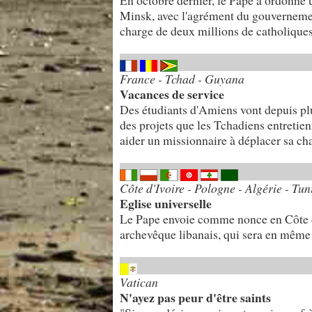
En octobre dernier, le Pape a ordonné u
Minsk, avec l'agrément du gouvernement
charge de deux millions de catholiques
France - Tchad - Guyana
Vacances de service
Des étudiants d'Amiens vont depuis pl
des projets que les Tchadiens entretie
aider un missionnaire à déplacer sa chap
Côte d'Ivoire - Pologne - Algérie - Tun
Eglise universelle
Le Pape envoie comme nonce en Côte d'I
archevêque libanais, qui sera en même
Vatican
N'ayez pas peur d'être saints