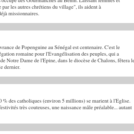
 s'occupe des Gourmanchés au Bénin. Laissant femmes et
 par les autres chrétiens du village", ils aident à
 déjà missionnaires.
vrance de Popenguine au Sénégal est centenaire. C'est le
gation romaine pour l'Evangélisation des peuples, qui a
 de Notre Dame de l'Epine, dans le diocèse de Chalons, fêtera l
le dernier.
 % des catholiques (environ 5 millions) se marient à l'Eglise.
festivités très couteuses, une naissance mâle préalable... autant