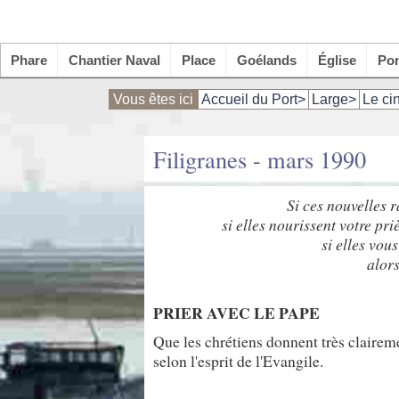
Phare
Chantier Naval
Place
Goélands
Église
Po
Vous êtes ici
Accueil du Port>
Large>
Le ci
Filigranes - mars 1990
Si ces nouvelles r
si elles nourissent votre pri
si elles vou
alor
PRIER AVEC LE PAPE
Que les chrétiens donnent très clairem
selon l'esprit de l'Evangile.