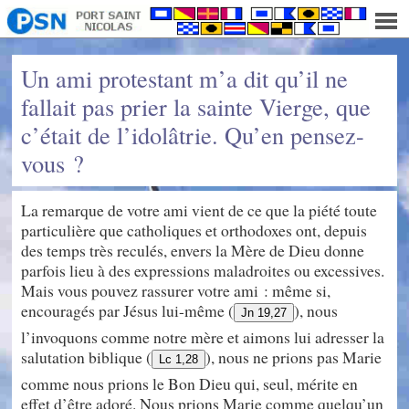
Un ami protestant m’a dit qu’il ne
fallait pas prier la sainte Vierge, que
c’était de l’idolâtrie. Qu’en pensez-
vous ?
La remarque de votre ami vient de ce que la piété toute
particulière que catholiques et orthodoxes ont, depuis
des temps très reculés, envers la Mère de Dieu donne
parfois lieu à des expressions maladroites ou excessives.
Mais vous pouvez rassurer votre ami : même si,
encouragés par Jésus lui-même (
), nous
Jn 19,27
l’invoquons comme notre mère et aimons lui adresser la
salutation biblique (
), nous ne prions pas Marie
Lc 1,28
comme nous prions le Bon Dieu qui, seul, mérite en
effet d’être adoré. Nous prions Marie comme quelqu’un