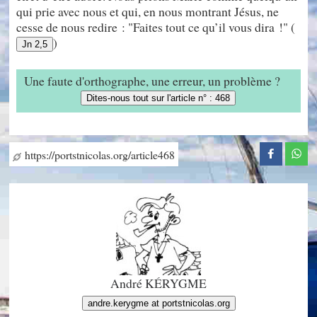
qui prie avec nous et qui, en nous montrant Jésus, ne
cesse de nous redire : "Faites tout ce qu’il vous dira !" (
)
Jn 2,5
Une faute d'orthographe, une erreur, un problème ?
Dites-nous tout sur l'article n° : 468
https://portstnicolas.org/article468
André KÉRYGME
andre.kerygme at portstnicolas.org