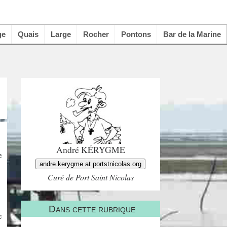
ge
Quais
Large
Rocher
Pontons
Bar de la Marine
André KÉRYGME
e
andre.kerygme at portstnicolas.org
Curé de Port Saint Nicolas
Dans cette rubrique
e