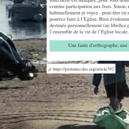
comme participation aux frais. Sinon, 
habituellement et voyez - peut-être en 
pourrez faire à l’Eglise. Bien évidemme
destinée personnellement (ne libellez p
l’ensemble de la vie de l’Eglise locale.
Une faute d'orthographe, un
https://portstnicolas.org/article392