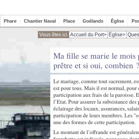
Phare
Chantier Naval
Place
Goélands
Église
Po
Vous êtes ici
Accueil du Port>
Église>
Ques
Ma fille se marie le mois
prêtre et si oui, combien 
Le mariage, comme tout sacrement, est 
est pour tous. Mais il est normal, pour
participation aux frais de la paroisse. 
l’Etat. Pour assurer la subsistance des
éclairage des locaux, assurances, salair
participation de leurs membres. Les "of
une des formes de cette participation.
Le montant de l’offrande est généralem
fourchette est indiquée, pour vous donn