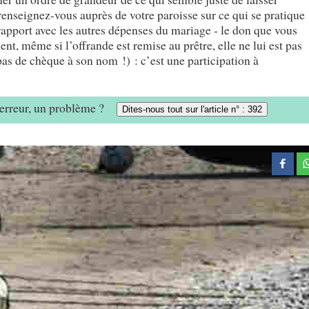
renseignez-vous auprès de votre paroisse sur ce qui se pratique
rapport avec les autres dépenses du mariage - le don que vous
nt, même si l’offrande est remise au prêtre, elle ne lui est pas
as de chèque à son nom !) : c’est une participation à
e erreur, un problème ?
Dites-nous tout sur l'article n° : 392