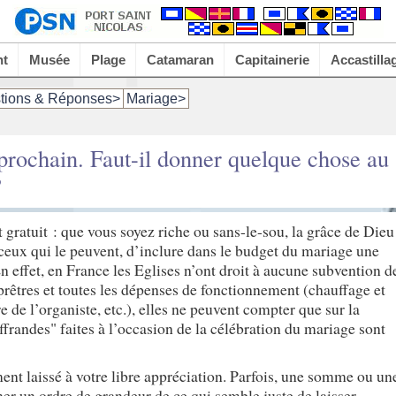
nt
Musée
Plage
Catamaran
Capitainerie
Accastilla
tions & Réponses>
Mariage>
 prochain. Faut-il donner quelque chose au
?
gratuit : que vous soyez riche ou sans-le-sou, la grâce de Dieu
 ceux qui le peuvent, d’inclure dans le budget du mariage une
En effet, en France les Eglises n’ont droit à aucune subvention d
 prêtres et toutes les dépenses de fonctionnement (chauffage et
e de l’organiste, etc.), elles ne peuvent compter que sur la
frandes" faites à l’occasion de la célébration du mariage sont
ent laissé à votre libre appréciation. Parfois, une somme ou un
er un ordre de grandeur de ce qui semble juste de laisser