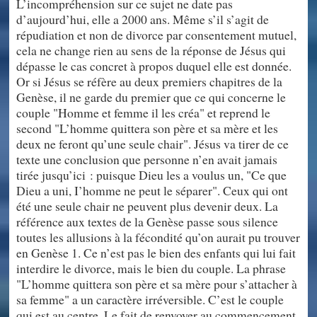
L’incompréhension sur ce sujet ne date pas
d’aujourd’hui, elle a 2000 ans. Même s’il s’agit de
répudiation et non de divorce par consentement mutuel,
cela ne change rien au sens de la réponse de Jésus qui
dépasse le cas concret à propos duquel elle est donnée.
Or si Jésus se réfère au deux premiers chapitres de la
Genèse, il ne garde du premier que ce qui concerne le
couple "Homme et femme il les créa" et reprend le
second "L’homme quittera son père et sa mère et les
deux ne feront qu’une seule chair". Jésus va tirer de ce
texte une conclusion que personne n’en avait jamais
tirée jusqu’ici : puisque Dieu les a voulus un, "Ce que
Dieu a uni, I’homme ne peut le séparer". Ceux qui ont
été une seule chair ne peuvent plus devenir deux. La
référence aux textes de la Genèse passe sous silence
toutes les allusions à la fécondité qu’on aurait pu trouver
en Genèse 1. Ce n’est pas le bien des enfants qui lui fait
interdire le divorce, mais le bien du couple. La phrase
"L’homme quittera son père et sa mère pour s’attacher à
sa femme" a un caractère irréversible. C’est le couple
qui est au centre. Le fait de renvoyer au commencement,