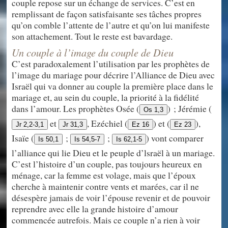
couple repose sur un échange de services. C’est en
remplissant de façon satisfaisante ses tâches propres
qu’on comble l’attente de l’autre et qu’on lui manifeste
son attachement. Tout le reste est bavardage.
Un couple à l’image du couple de Dieu
C’est paradoxalement l’utilisation par les prophètes de
l’image du mariage pour décrire l’Alliance de Dieu avec
Israël qui va donner au couple la première place dans le
mariage et, au sein du couple, la priorité à la fidélité
dans l’amour. Les prophètes Osée (
) ; Jérémie (
Os 1,3
et
, Ezéchiel (
) et (
),
Jr 2,2-3,1
Jr 31,3
Ez 16
Ez 23
Isaïe (
;
;
) vont comparer
Is 50,1
Is 54,5-7
Is 62,1-5
l’alliance qui lie Dieu et le peuple d’lsraël à un mariage.
C’est l’histoire d’un couple, pas toujours heureux en
ménage, car la femme est volage, mais que l’époux
cherche à maintenir contre vents et marées, car il ne
désespère jamais de voir l’épouse revenir et de pouvoir
reprendre avec elle la grande histoire d’amour
commencée autrefois. Mais ce couple n’a rien à voir