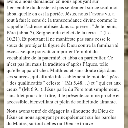
avons à nous demander, en nous appuyant sur
l’ensemble du dossier et pas seulement sur ce seul mot
abba, quelle en est la portée. Jésus, nous l’avons vu, a
tout à fait le sens de la transcendance divine comme le
rappelle l’adresse utilisée dans sa prière : " Je te bénis,
Père (abba ?), Seigneur du ciel et de la terre... " (Lc
10,21). Et pourtant il ne manifeste pas sans cesse le
souci de protéger la figure de Dieu contre la familiarité
excessive que pouvait comporter l’emploi du
vocabulaire de la paternité, et abba en particulier. Ce
n’est pas lui mais la tradition d’après Pâques, telle
qu’elle apparaît chez Matthieu et sans doute déjà dans
ses sources, qui affuble inlassablement le mot de " père
" des qualificatifs " céleste " (Mt 5,48. . .) et " qui est aux
cieux " (Mt 6,9...). Jésus parle du Père tout simplement,
sans filet pour ainsi dire, il le présente comme proche et
accessible, bienveillant et plein de sollicitude aimante.
Nous avons tenté de dégager la silhouette du Dieu de
Jésus en nous appuyant principalement sur les paroles
du Maître, surtout celles où Dieu se trouve