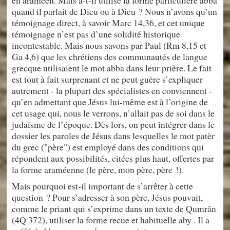
en araméen. Mais a-t-il utilisé la forme particulière abba
quand il parlait de Dieu ou à Dieu ? Nous n’avons qu’un
témoignage direct, à savoir Marc 14,36, et cet unique
témoignage n’est pas d’une solidité historique
incontestable. Mais nous savons par Paul (Rm 8,15 et
Ga 4,6) que les chrétiens des communautés de langue
grecque utilisaient le mot abba dans leur prière. Le fait
est tout à fait surprenant et ne peut guère s’expliquer
autrement - la plupart des spécialistes en conviennent -
qu’en admettant que Jésus lui-même est à l’origine de
cet usage qui, nous le verrons, n’allait pas de soi dans le
judaïsme de l’époque. Dès lors, on peut intégrer dans le
dossier les paroles de Jésus dans lesquelles le mot patèr
du grec ("père") est employé dans des conditions qui
répondent aux possibilités, citées plus haut, offertes par
la forme araméenne (le père, mon père, père !).
Mais pourquoi est-il important de s’arrêter à cette
question ? Pour s’adresser à son père, Jésus pouvait,
comme le priant qui s’exprime dans un texte de Qumrân
(4Q 372), utiliser la forme recue et habituelle aby . Il a