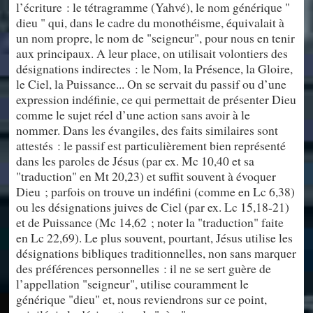
l’écriture : le tétragramme (Yahvé), le nom générique "
dieu " qui, dans le cadre du monothéisme, équivalait à
un nom propre, le nom de "seigneur", pour nous en tenir
aux principaux. A leur place, on utilisait volontiers des
désignations indirectes : le Nom, la Présence, la Gloire,
le Ciel, la Puissance... On se servait du passif ou d’une
expression indéfinie, ce qui permettait de présenter Dieu
comme le sujet réel d’une action sans avoir à le
nommer. Dans les évangiles, des faits similaires sont
attestés : le passif est particulièrement bien représenté
dans les paroles de Jésus (par ex. Mc 10,40 et sa
"traduction" en Mt 20,23) et suffit souvent à évoquer
Dieu ; parfois on trouve un indéfini (comme en Lc 6,38)
ou les désignations juives de Ciel (par ex. Lc 15,18-21)
et de Puissance (Mc 14,62 ; noter la "traduction" faite
en Lc 22,69). Le plus souvent, pourtant, Jésus utilise les
désignations bibliques traditionnelles, non sans marquer
des préférences personnelles : il ne se sert guère de
l’appellation "seigneur", utilise couramment le
générique "dieu" et, nous reviendrons sur ce point,