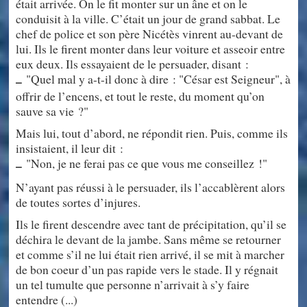
était arrivée. On le fit monter sur un âne et on le
conduisit à la ville. C’était un jour de grand sabbat. Le
chef de police et son père Nicétès vinrent au-devant de
lui. Ils le firent monter dans leur voiture et asseoir entre
eux deux. Ils essayaient de le persuader, disant :
"Quel mal y a-t-il donc à dire : "César est Seigneur", à
–
offrir de l’encens, et tout le reste, du moment qu’on
sauve sa vie ?"
Mais lui, tout d’abord, ne répondit rien. Puis, comme ils
insistaient, il leur dit :
"Non, je ne ferai pas ce que vous me conseillez !"
–
N’ayant pas réussi à le persuader, ils l’accablèrent alors
de toutes sortes d’injures.
Ils le firent descendre avec tant de précipitation, qu’il se
déchira le devant de la jambe. Sans même se retourner
et comme s’il ne lui était rien arrivé, il se mit à marcher
de bon coeur d’un pas rapide vers le stade. Il y régnait
un tel tumulte que personne n’arrivait à s’y faire
entendre (...)