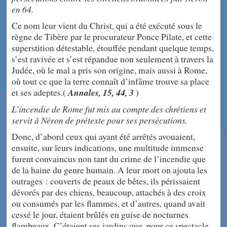
en 64.
Ce nom leur vient du Christ, qui a été exécuté sous le
règne de Tibère par le procurateur Ponce Pilate, et cette
superstition détestable, étouffée pendant quelque temps,
s’est ravivée et s’est répandue non seulement à travers la
Judée, où le mal a pris son origine, mais aussi à Rome,
où tout ce que la terre connaît d’infâme trouve sa place
et ses adeptes.(
Annales, 15, 44, 3
)
L’incendie de Rome fut mis au compte des chrétiens et
servit à Néron de prétexte pour ses persécutions.
Donc, d’abord ceux qui ayant été arrêtés avouaient,
ensuite, sur leurs indications, une multitude immense
furent convaincus non tant du crime de l’incendie que
de la haine du genre humain. A leur mort on ajouta les
outrages : couverts de peaux de bêtes, ils périssaient
dévorés par des chiens, beaucoup, attachés à des croix
ou consumés par les flammes, et d’autres, quand avait
cessé le jour, étaient brûlés en guise de nocturnes
flambeaux. C’étaient ses jardins que, pour ce spectacle,