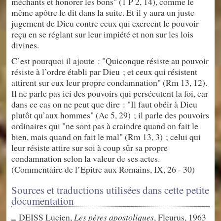
méchants et honorer les bons" (1 P 2, 14), comme le
même apôtre le dit dans la suite. Et il y aura un juste
jugement de Dieu contre ceux qui exercent le pouvoir
reçu en se réglant sur leur impiété et non sur les lois
divines.
C’est pourquoi il ajoute : "Quiconque résiste au pouvoir
résiste à l’ordre établi par Dieu ; et ceux qui résistent
attirent sur eux leur propre condamnation" (Rm 13, 12).
Il ne parle pas ici des pouvoirs qui persécutent la foi, car
dans ce cas on ne peut que dire : "Il faut obéir à Dieu
plutôt qu’aux hommes" (Ac 5, 29) ; il parle des pouvoirs
ordinaires qui "ne sont pas à craindre quand on fait le
bien, mais quand on fait le mal" (Rm 13, 3) ; celui qui
leur résiste attire sur soi à coup sûr sa propre
condamnation selon la valeur de ses actes.
(Commentaire de l’Epitre aux Romains, IX, 26 - 30)
Sources et traductions utilisées dans cette petite
documentation
DEISS Lucien,
Les pères apostoliques
, Fleurus, 1963
–