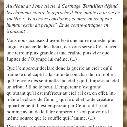
Au début du 3ème siècle, à Carthage,
Tertullien
défend
les chrétiens contre le reproche d’être inaptes à la vie en
société : "Vous nous considérez comme un troupeau
humain exclu du peuple". Et de contre-attaquer en
ironisant :
Vous nous accusez d’avoir lésé une autre majesté, plus
auguste que celle des dieux, car vous servez César avec
une terreur plus grande et une crainte plus vive que
Jupiter de l’Olympe lui-même. (...)
Que l’empereur déclare donc la guerre au ciel ; qu’il
traîne le ciel captif à la suite de son char de triomphe ;
qu’il envoie des sentinelles au ciel ; qu’il impose au ciel
un tribut ! Il ne le peut. L’empereur n’est grand
qu’autant qu’il est inférieur au ciel : il est, en effet, lui-
même la chose de Celui _ qui le ciel et toute créature
appartiennent. Il est empereur par Celui qui l’a fait
homme avant de le faire empereur ; son pouvoir a la
même source que le souffle qui l’anime. (...)
Vous donc, qui croyez que nous n’avons nul souci du