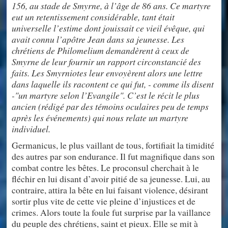
156, au stade de Smyrne, à l’âge de 86 ans. Ce martyre
eut un retentissement considérable, tant était
universelle l’estime dont jouissait ce vieil évêque, qui
avait connu l’apôtre Jean dans sa jeunesse. Les
chrétiens de Philomelium demandèrent à ceux de
Smyrne de leur fournir un rapport circonstancié des
faits. Les Smyrniotes leur envoyèrent alors une lettre
dans laquelle ils racontent ce qui fut, - comme ils disent
-"un martyre selon l’Evangile". C’est le récit le plus
ancien (rédigé par des témoins oculaires peu de temps
après les événements) qui nous relate un martyre
individuel.
Germanicus, le plus vaillant de tous, fortifiait la timidité
des autres par son endurance. Il fut magnifique dans son
combat contre les bêtes. Le proconsul cherchait à le
fléchir en lui disant d’avoir pitié de sa jeunesse. Lui, au
contraire, attira la bête en lui faisant violence, désirant
sortir plus vite de cette vie pleine d’injustices et de
crimes. Alors toute la foule fut surprise par la vaillance
du peuple des chrétiens, saint et pieux. Elle se mit à