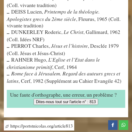
(Coll. vivante tradition)
DEISS Lucien,
Printemps de la théologie.
–
Apologistes grecs du 2ème siècle
, Fleurus, 1965 (Coll.
vivante tradition)
DUNKERLEY Roderic,
Le Christ
, Gallimard, 1962
–
(Coll. Idées NRF)
PERROT Charles,
Jésus et l’histoire
, Desclée 1979
–
(Coll. Jésus et Jésus-Christ)
RAHNER Hugo,
L’Eglise et l’Etat dans le
–
christianisme primitif
, Cerf, 1964
Rome face à Jérusalem. Regard des auteurs grecs et
–
latins
, Cerf, 1982 (Supplément au Cahier Evangile 42)
Une faute d'orthographe, une erreur, un problème ?
Dites-nous tout sur l'article n° : 813
https://portstnicolas.org/article813