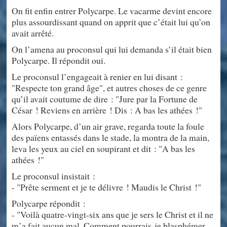
On fit enfin entrer Polycarpe. Le vacarme devint encore
plus assourdissant quand on apprit que c’était lui qu’on
avait arrêté.
On l’amena au proconsul qui lui demanda s’il était bien
Polycarpe. Il répondit oui.
Le proconsul l’engageait à renier en lui disant :
"Respecte ton grand âge", et autres choses de ce genre
qu’il avait coutume de dire : "Jure par la Fortune de
César ! Reviens en arrière ! Dis : A bas les athées !"
Alors Polycarpe, d’un air grave, regarda toute la foule
des païens entassés dans le stade, la montra de la main,
leva les yeux au ciel en soupirant et dit : "A bas les
athées !"
Le proconsul insistait :
- "Prête serment et je te délivre ! Maudis le Christ !"
Polycarpe répondit :
- "Voilà quatre-vingt-six ans que je sers le Christ et il ne
m’a fait aucun mal. Comment pourrais-je blasphémer