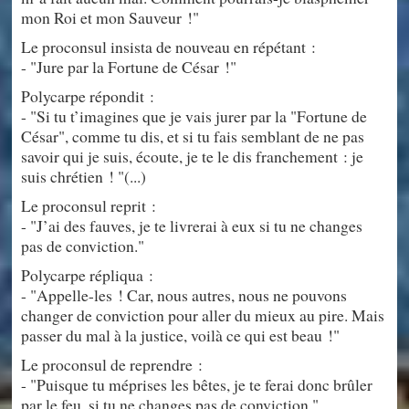
mon Roi et mon Sauveur !"
Le proconsul insista de nouveau en répétant :
- "Jure par la Fortune de César !"
Polycarpe répondit :
- "Si tu t’imagines que je vais jurer par la "Fortune de
César", comme tu dis, et si tu fais semblant de ne pas
savoir qui je suis, écoute, je te le dis franchement : je
suis chrétien ! "(...)
Le proconsul reprit :
- "J’ai des fauves, je te livrerai à eux si tu ne changes
pas de conviction."
Polycarpe répliqua :
- "Appelle-les ! Car, nous autres, nous ne pouvons
changer de conviction pour aller du mieux au pire. Mais
passer du mal à la justice, voilà ce qui est beau !"
Le proconsul de reprendre :
- "Puisque tu méprises les bêtes, je te ferai donc brûler
par le feu, si tu ne changes pas de conviction."