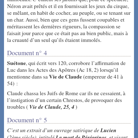
Néron avait prêtés et il en fournissait les jeux du cirque,
se mêlant, en habit de cocher, au peuple, ou se tenant sur
un char. Aussi, bien que ces gens fussent coupables et
méritassent les dernières rigueurs, la compassion se
faisait jour parce que ce était pas au bien public, mais à
la cruauté d’un seul qu’ils étaient immolés.
Document n° 4
Suétone
, qui écrit vers 120, corrobore l’affirmation de
Luc dans les Actes des Apôtres (Ac 18, 2) lorsqu’il
Vie de Claude
mentionne dans sa
(empereur de 41 à
54) :
Claude chassa les Juifs de Rome car ils ne cessaient, à
l’instigation d’un certain Chrestos, de provoquer des
troubles (
Vie de Claude, 25, 4
)
Document n° 5
C’est un extrait d’un ouvrage satirique de
Lucien
(2ème siècle), intitulé
La mort de Pérégrinos
, et visant