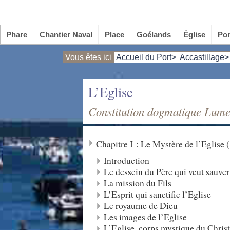
Phare
Chantier Naval
Place
Goélands
Église
Po
Vous êtes ici
Accueil du Port>
Accastillage>
L’Eglise
Constitution dogmatique Lum
Chapitre I : Le Mystère de l’Eglise 
Introduction
Le dessein du Père qui veut sauve
La mission du Fils
L’Esprit qui sanctifie l’Eglise
Le royaume de Dieu
Les images de l’Eglise
L’Eglise, corps mystique du Christ