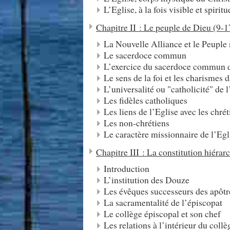
L’Eglise, à la fois visible et spiritu
Chapitre II : Le peuple de Dieu (9-1
La Nouvelle Alliance et le Peuple
Le sacerdoce commun
L’exercice du sacerdoce commun d
Le sens de la foi et les charismes 
L’universalité ou "catholicité" de
Les fidèles catholiques
Les liens de l’Eglise avec les chré
Les non-chrétiens
Le caractère missionnaire de l’Egl
Chapitre III : La constitution hiérar
Introduction
L’institution des Douze
Les évêques successeurs des apôtr
La sacramentalité de l’épiscopat
Le collège épiscopal et son chef
Les relations à l’intérieur du collè