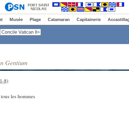
nt
Musée
Plage
Catamaran
Capitainerie
Accastilla
Concile Vatican II>
en Gentium
(1-8)
r tous les hommes