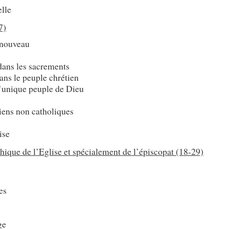
elle
7)
 nouveau
ans les sacrements
dans le peuple chrétien
 l’unique peuple de Dieu
tiens non catholiques
ise
chique de l’Eglise et spécialement de l’épiscopat (18-29)
es
ge