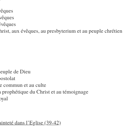
vêques
évêques
évêques
hrist, aux évêques, au presbyterium et au peuple chrétien
peuple de Dieu
postolat
ce commun et au culte
ion prophétique du Christ et au témoignage
oyal
ainteté dans l’Eglise (39-42)